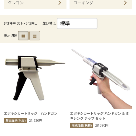
クレヨン
コーキング
343
件中 331〜343件目
並び替え
表示切替
エポキシカートリッジ ハンドガン
エポキシカートリッジ ハンドガン & ミ
キシング チップ セット
21,930円
販売価格(税抜)
28,390円
販売価格(税抜)