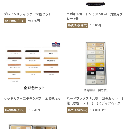
プレインスティック 36色セット
エポキシカートリッジ 50ml 外壁用グ
レー 5分
35,640円
販売価格(税抜)
1,210円
販売価格(税抜)
ウッドカラーエポキシパテ 全13色セッ
ハードワックス PLUS 20色セット 2
ト
種【原色・ライト】【ミディアム・ダー
ク】
31,720円
13,400円〜
販売価格(税抜)
販売価格(税抜)