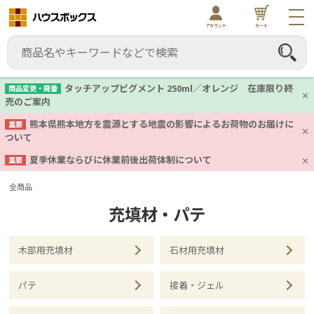
アカウント
カート
タッチアップピグメント 250ml／オレンジ 在庫限り終
商品変更・廃番
売のご案内
熊本県熊本地方を震源とする地震の影響によるお荷物のお届けに
重要
ついて
夏季休業ならびに休業前後出荷体制について
重要
全商品
充填材・パテ
木部用充填材
石材用充填材
パテ
接着・ジェル