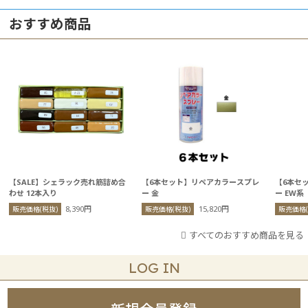
おすすめ商品
【SALE】シェラック売れ筋詰め合
【6本セット】リペアカラースプレ
【6本セ
わせ 12本入り
ー 金
ー EW系
8,390円
15,820円
販売価格(税抜)
販売価格(税抜)
販売価格(
すべてのおすすめ商品を見る
LOG IN