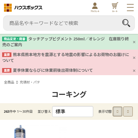
アカウント
カート
タッチアップピグメント 250ml／オレンジ 在庫限り終
商品変更・廃番
売のご案内
熊本県熊本地方を震源とする地震の影響によるお荷物のお届けに
重要
ついて
夏季休業ならびに休業前後出荷体制について
重要
全商品
充填材・パテ
コーキング
263
件中 1〜30件目
並び替え
表示切替