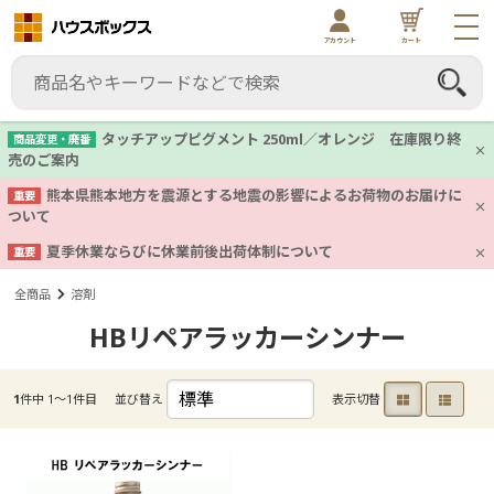
アカウント
カート
タッチアップピグメント 250ml／オレンジ 在庫限り終
商品変更・廃番
売のご案内
熊本県熊本地方を震源とする地震の影響によるお荷物のお届けに
重要
ついて
夏季休業ならびに休業前後出荷体制について
重要
全商品
溶剤
HBリペアラッカーシンナー
1
件中 1〜1件目
並び替え
表示切替