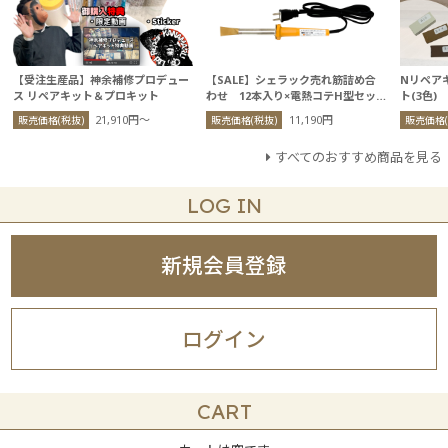
【受注生産品】神余補修プロデュー
【SALE】シェラック売れ筋詰め合
Nリペア
ス リペアキット＆プロキット
わせ 12本入り×電熱コテH型セッ
ト(3色)
ト
21,910円〜
11,190円
販売価格(税抜)
販売価格(税抜)
販売価格(
すべてのおすすめ商品を見る
LOG IN
新規会員登録
ログイン
CART