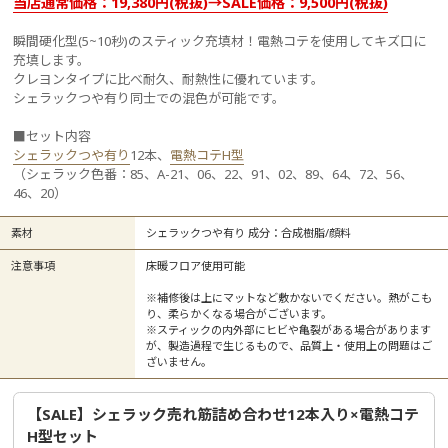
当店通常価格：19,380円(税抜)→SALE価格：9,500円(税抜)
瞬間硬化型(5~10秒)のスティック充填材！電熱コテを使用してキズ口に
充填します。
クレヨンタイプに比べ耐久、耐熱性に優れています。
シェラックつや有り同士での混色が可能です。
■セット内容
シェラックつや有り
12本、
電熱コテH型
（シェラック色番：85、A-21、06、22、91、02、89、64、72、56、
46、20）
素材
シェラックつや有り 成分：合成樹脂/顔料
注意事項
床暖フロア使用可能
※補修後は上にマットなど敷かないでください。熱がこも
り、柔らかくなる場合がございます。
※スティックの内外部にヒビや亀裂がある場合があります
が、製造過程で生じるもので、品質上・使用上の問題はご
ざいません。
【SALE】シェラック売れ筋詰め合わせ12本入り×電熱コテ
H型セット