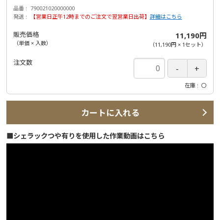
品番
790021020000000
発送
【営業日正午12時までのご注文で翌営業日出荷】
詳細はこちら
販売価格
11,190円
（単価 × 入数）
（
11,190円
×
1
セット
）
注文数
在庫
〇
カートに入れる
■シェラックつや有りを使用した作業動画はこちら