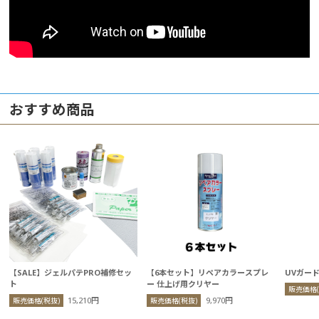
おすすめ商品
【SALE】ジェルパテPRO補修セッ
【6本セット】リペアカラースプレ
UVガード 
ト
ー 仕上げ用クリヤー
販売価格(
15,210円
9,970円
販売価格(税抜)
販売価格(税抜)