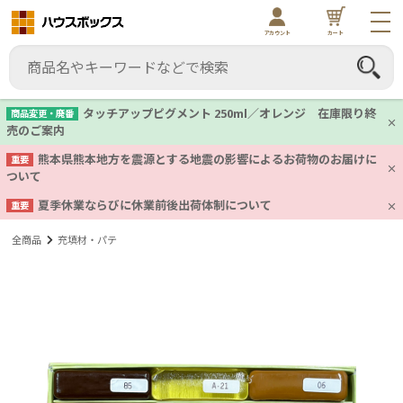
アカウント
カート
タッチアップピグメント 250ml／オレンジ 在庫限り終
商品変更・廃番
売のご案内
熊本県熊本地方を震源とする地震の影響によるお荷物のお届けに
重要
ついて
夏季休業ならびに休業前後出荷体制について
重要
全商品
充填材・パテ