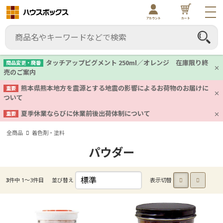
アカウント
カート
タッチアップピグメント 250ml／オレンジ 在庫限り終
商品変更・廃番
売のご案内
熊本県熊本地方を震源とする地震の影響によるお荷物のお届けに
重要
ついて
夏季休業ならびに休業前後出荷体制について
重要
全商品
着色剤・塗料
パウダー
3
件中 1〜3件目
並び替え
表示切替