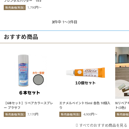
ブレンダルパウダー 1oz
1,790円〜
販売価格(税抜)
3
件中 1〜3件目
おすすめ商品
【6本セット】リペアカラースプレ
エナメルペイント15ml 各色 10個入
Nリペア
ー プラサフ
り
ト(3色)
7,170円
4,900円〜
販売価格(税抜)
販売価格(税抜)
販売価格(
すべてのおすすめ商品を見る