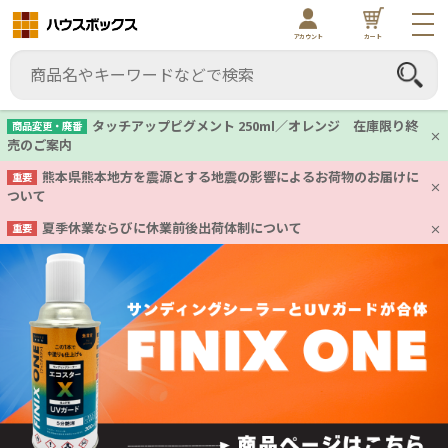
アカウント
カート
タッチアップピグメント 250ml／オレンジ 在庫限り終
商品変更・廃番
売のご案内
熊本県熊本地方を震源とする地震の影響によるお荷物のお届けに
重要
ついて
夏季休業ならびに休業前後出荷体制について
重要