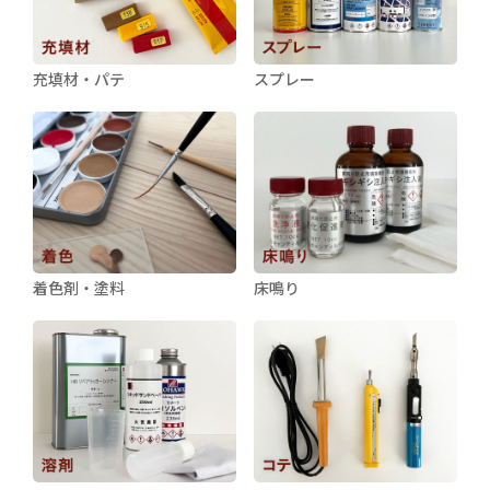
充填材・パテ
スプレー
着色剤・塗料
床鳴り