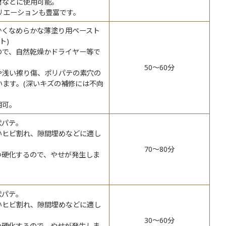
材などに使用可能。
リエーションも豊富です。
かくなめらかな薄塗り用ペースト
ト)
ので、自然乾燥かドライヤー等で
。
50～60分
や浅い擦り傷、ポリパテの素穴の
います。(深いキズの補修には不向
用可。
状パテ。
いヒビ割れ、隙間埋めなどに適し
70～80分
つ硬化するので、やせが発生しま
状パテ。
いヒビ割れ、隙間埋めなどに適し
30～60分
つ硬化するので、やせが発生しま