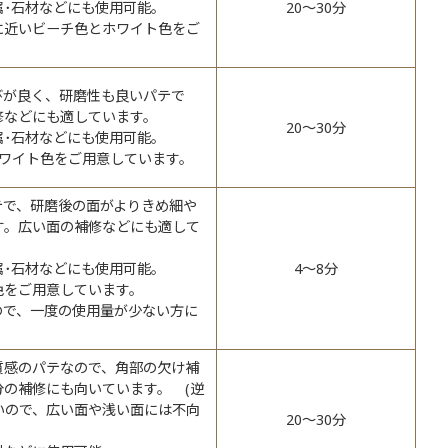
属･石材などにも使用可能。
20～30分
に近いビーチ色とホワイト色をご
。
びが良く、研磨性も良いパテで
修などにも適しています。
20～30分
属･石材などにも使用可能。
とホワイト色をご用意しています。
テで、研磨後の面がよりきめ細や
す。広い面の補修などにも適して
属･石材などにも使用可能。
4～8分
色をご用意しています。
ので、一度の使用量が少ない方に
質感のパテなので、角部の欠け補
分の補修にも向いています。 (逆
いので、広い面や浅い面には不向
20～30分