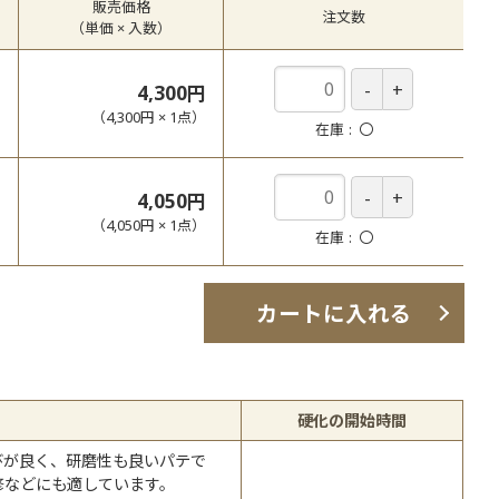
販売価格
注文数
（単価 × 入数）
4,300円
（
4,300円
×
1
点
）
在庫
〇
4,050円
（
4,050円
×
1
点
）
在庫
〇
カートに入れる
硬化の開始時間
びが良く、研磨性も良いパテで
修などにも適しています。