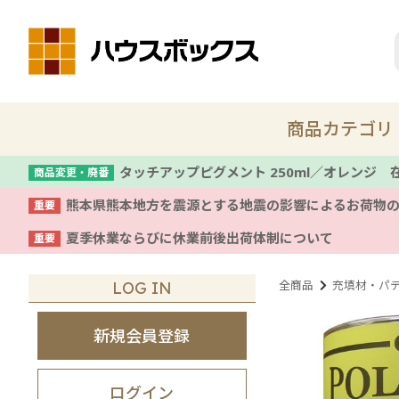
商品カテゴリ
タッチアップピグメント 250ml／オレンジ
商品変更・廃番
熊本県熊本地方を震源とする地震の影響によるお荷物
重要
新商品
夏季休業ならびに休業前後出荷体制について
重要
着色剤・塗料
全商品
充填材・パ
LOG IN
コテ
新規会員登録
養生
ログイン