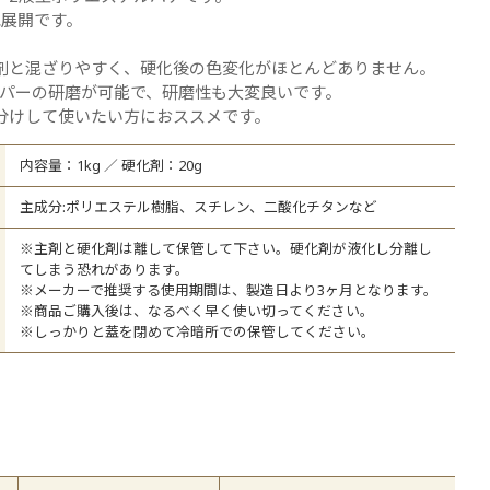
ての商品を見る
色展開です。
剤と混ざりやすく、硬化後の色変化がほとんどありません。
ーパーの研磨が可能で、研磨性も大変良いです。
分けして使いたい方におススメです。
内容量：1kg ／ 硬化剤：20g
主成分:ポリエステル樹脂、スチレン、二酸化チタンなど
※主剤と硬化剤は離して保管して下さい。硬化剤が液化し分離し
てしまう恐れがあります。
※メーカーで推奨する使用期間は、製造日より3ヶ月となります。
※商品ご購入後は、なるべく早く使い切ってください。
※しっかりと蓋を閉めて冷暗所での保管してください。