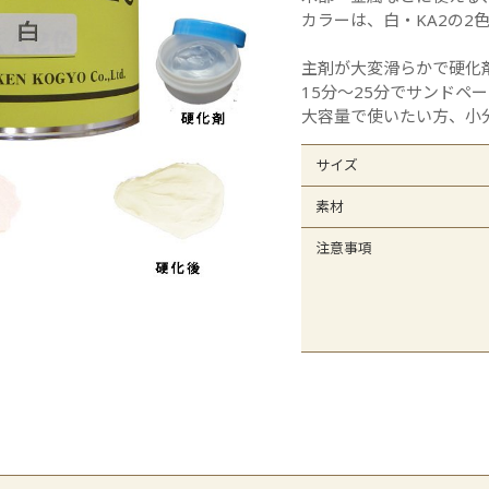
オレフィンシート
全
カラーは、白・KA2の2
主剤が大変滑らかで硬化
15分～25分でサンドペ
大容量で使いたい方、小
サイズ
素材
注意事項