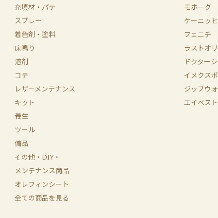
充填材・パテ
モホーク
スプレー
ケーニッヒ
着色剤・塗料
フェニチ
床鳴り
ラストオリ
溶剤
ドクターシ
コテ
イメクスポ
レザーメンテナンス
ジップウォ
キット
エイベスト
養生
ツール
備品
その他・DIY・
メンテナンス商品
オレフィンシート
全ての商品を見る