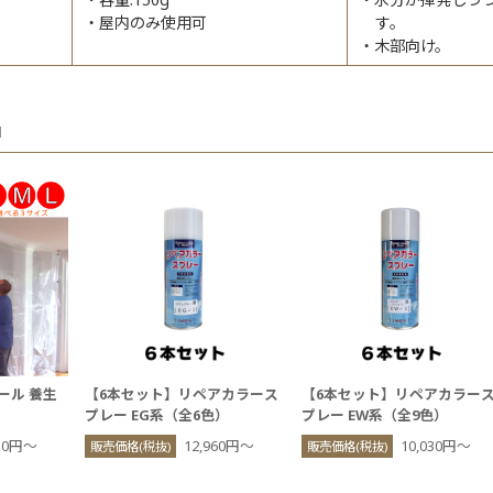
屋内のみ使用可
す。
木部向け。
品
ール 養生
【6本セット】リペアカラース
【6本セット】リペアカラー
プレー EG系（全6色）
プレー EW系（全9色）
730円〜
12,960円〜
10,030円〜
販売価格(税抜)
販売価格(税抜)