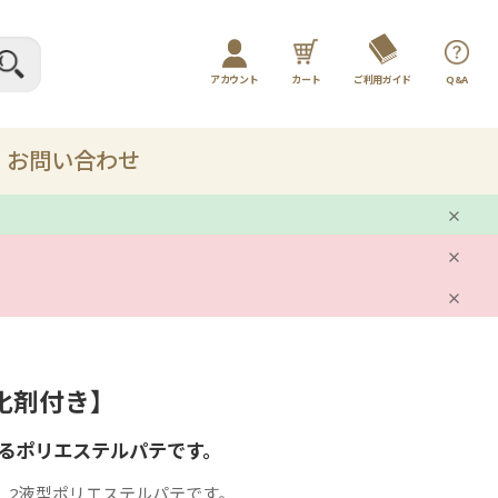
アカウント
カート
ご利用ガイド
Q&A
ログイン / マイページ
新規会員登録
お問い合わせ
プレー
剤
化剤付き】
ット
るポリエステルパテです。
品
、2液型ポリエステルパテです。