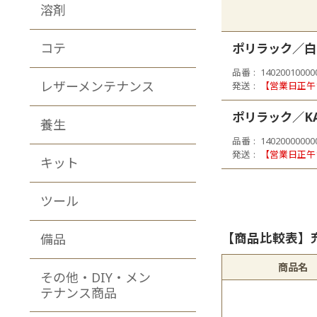
溶剤
コテ
ポリラック／白
品番
14020010000
レザーメンテナンス
発送
【営業日正午
ポリラック／KA
養生
品番
14020000000
発送
【営業日正午
キット
ツール
【商品比較表】
備品
商品名
その他・DIY・メン
テナンス商品