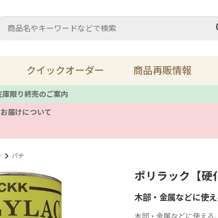
クイックオーダー
商品再販情報
 在庫限り終売のご案内
のお届けについて
充填材・パテ
ス
床鳴り
溶
テ
パテ
ポリラック【硬
レザーメンテナンス
キ
木部・金属などに使え
ツール
備
木部・金属などに使える