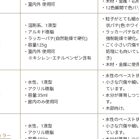
木材・金属・石
室内外 使用可
12色展開で色バ
粒子がとても細
溶剤系、1液型
状パテ(色:ホワイ
アルキド樹脂
ラッカーパテな
ラッカーパテ(自然乾燥で硬化)
強制乾燥で硬化
ル
容量125g
ごく小さい穴傷
室内外 使用可
処理にも向いて
※キシレン･エチルベンゼン含有
き)
木材・金属に使
水性のペースト
水性、1液型
小さな穴傷や細
アクリル樹脂
ています。
テ
容量:35ml
水分が揮発しつ
屋内のみ使用可
す。
木部向け。
水性のペースト
水性、1液型
小さな穴傷や細
アクリル樹脂
ています。
ィラー
容量:150g
水分が揮発しつ