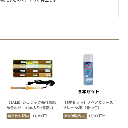
ス
【SALE】シェラック売れ筋詰
【6本セット】リペアカラース
め合わせ 12本入り×電熱コテ
プレー SS系（全12色）
H型セット
11,190円
13,700円〜
販売価格(税抜)
販売価格(税抜)