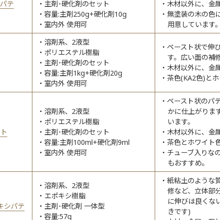
リパテ
主剤･硬化剤のセット
木材以外に、金
容量:主剤250g+硬化剤10g
無塗装の木の色
室内外 使用可
用意しています
溶剤系、2液型
ペースト状で伸
ポリエステル樹脂
す。広い面の補
ク
主剤･硬化剤のセット
木材以外に、金
容量:主剤1kg+硬化剤20g
茶色(KA2色)
室内外 使用可
ペースト状のパ
溶剤系、2液型
かに仕上がりま
ポリエステル樹脂
います。
ート
主剤･硬化剤のセット
木材以外に、金
容量:主剤100ml+硬化剤9ml
茶色とホワイト
室内外 使用可
チューブ入りな
もおすすめ。
紙粘土のような
溶剤系、2液型
修など、立体部
エポキシ樹脂
に伸びは良くな
キシパテ
主剤･硬化剤 一体型
きです)
容量:57g