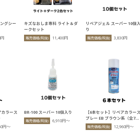
ィングシー
キズなおしま専科 ライト＆ダ
リペアジェル スーパー 10個
ークセット
り
0円
11,400円
3,830円
販売価格(税抜)
販売価格(税抜)
アカラース
BR-100 スーパー 10個入り
【6本セット】リペアカラー
）
プレー EB ブラウン系（全7
6,910円〜
販売価格(税抜)
色）
960円〜
12,960円〜
販売価格(税抜)