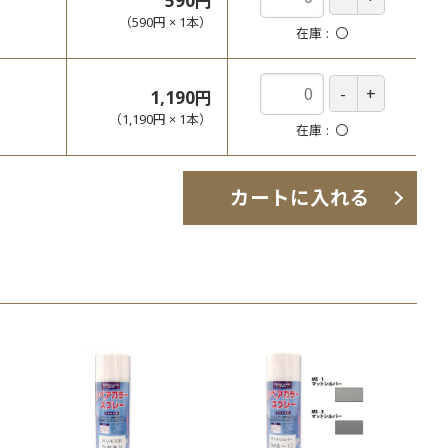
590円
（
590円
×
1
本
）
在庫
〇
1,190円
（
1,190円
×
1
本
）
在庫
〇
カートに入れる