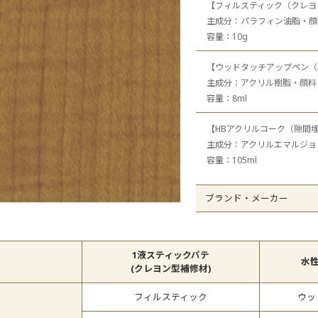
【フィルスティック（クレヨ
オレフィンシート
全
主成分：パラフィン油脂・顔
容量：10g
【ウッドタッチアップペン（
主成分：アクリル樹脂・顔料
容量：8ml
【HBアクリルコーク（隙間
主成分：アクリルエマルジョ
容量：105ml
ブランド・メーカー
1液スティックパテ
水
(クレヨン型補修材)
フィルスティック
ウッ