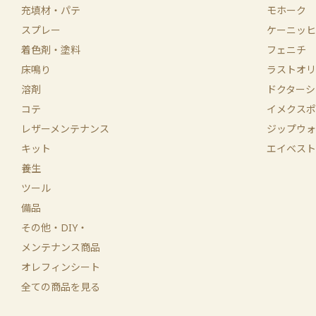
充填材・パテ
モホーク
スプレー
ケーニッヒ
着色剤・塗料
フェニチ
床鳴り
ラストオリ
溶剤
ドクターシ
コテ
イメクスポ
レザーメンテナンス
ジップウォ
キット
エイベスト
養生
ツール
備品
その他・DIY・
メンテナンス商品
オレフィンシート
全ての商品を見る