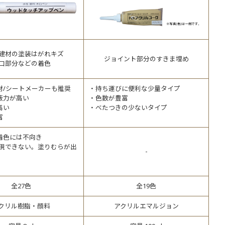
建材の塗装はがれキズ
ジョイント部分のすきま埋め
口部分などの着色
材/シートメーカーも推奨
持ち運びに便利な少量タイプ
蔽力が高い
色数が豊富
高い
べたつきの少ないタイプ
富
着色には不向き
再現できない。塗りむらが出
-
全27色
全19色
クリル樹脂・顔料
アクリルエマルジョン