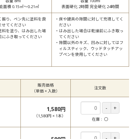
容量 8ml
容量 100ml
面積 0.15㎡～0.21㎡
表面硬化 2時間 完全硬化 24時間
く振り、ペン先に塗料を良
床や建具の隙間に対して充填してく
ませてください
ださい
塗料を塗り、はみ出した場
はみ出した場合は乾燥前にふき取っ
前にふき取ってください
てください
隙間以外のキズ、凹みに対してはフ
ィルスティック、ウッドタッチアッ
プペンを使用してください
販売価格
注文数
（単価 × 入数）
1,580円
（
1,580円
×
1
本
）
在庫
〇