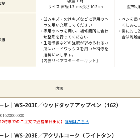
容量 10g
ほか
サイズ 直径1.3cm×長さ10.3cm
塗布可能
凹みキズ・欠けキズなどに専用のヘ
ペンを良
ラを用い充填してください
くしみこ
専用のヘラを用い、補修箇所に合わ
傷に対し
せ整形を行ってください
合は乾燥
方法
生活導線などの強度が求められるカ
所はハードワックスを用いた補修を
推奨いたします。
【内装リペアスターターキット】
内訳
ーレ｜WS-203E／ウッドタッチアップペン（162）
01620000000
12時までのご注文で翌営業日出荷】
詳細はこちら
マーレ｜WS-203E／アクリルコーク（ライトタン）