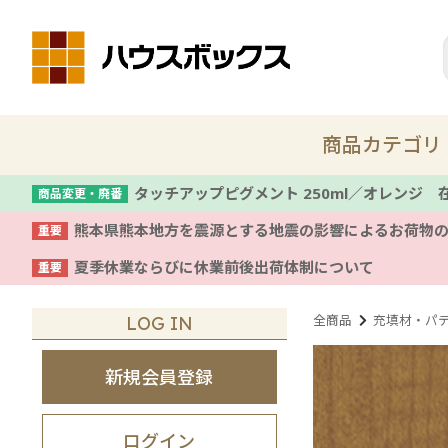
商品カテゴリ
タッチアップピグメント 250ml／オレンジ
商品変更・廃番
熊本県熊本地方を震源とする地震の影響によるお荷物
重要
新商品
夏季休業ならびに休業前後出荷体制について
重要
着色剤・塗料
全商品
充填材・パ
LOG IN
コテ
新規会員登録
養生
ログイン