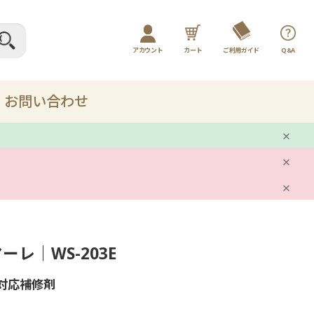
アカウント
カート
ご利用ガイド
Q&A
ログイン / マイページ
新規会員登録
お問い合わせ
プレー
剤
ーレ｜WS-203E
ット
レ対応補修剤
品