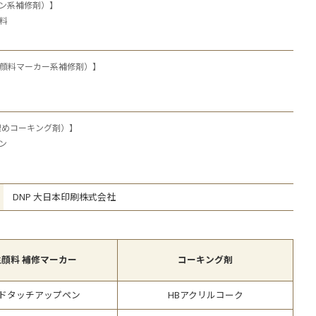
ン系補修剤）】
ての商品を見る
料
顔料マーカー系補修剤）】
埋めコーキング剤）】
ン
DNP 大日本印刷株式会社
性顔料 補修マーカー
コーキング剤
ドタッチアップペン
HBアクリルコーク