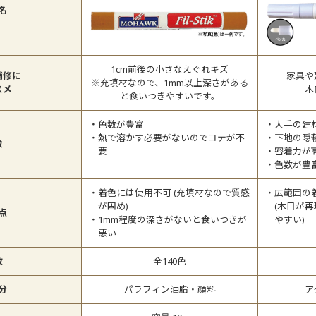
名
1cm前後の小さなえぐれキズ
補修に
家具や
※充填材なので、1mm以上深さがある
スメ
木
と食いつきやすいです。
色数が豊富
大手の建
熱で溶かす必要がないのでコテが不
下地の隠
徴
要
密着力が
色数が豊
着色には使用不可 (充填材なので質感
広範囲の
が固め)
(木目が
点
1mm程度の深さがないと食いつきが
やすい)
悪い
数
全140色
分
パラフィン油脂・顔料
ア