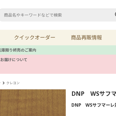
クイックオーダー
商品再販情報
 在庫限り終売のご案内
のお届けについて
充填材・パテ
ス
床鳴り
溶
テ
クレヨン
DNP WSサフマ
レザーメンテナンス
キ
DNP WSサフマー
ツール
備