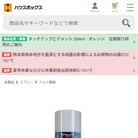
アカウント
カート
タッチアップピグメント 250ml／オレンジ 在庫限り終
商品変更・廃番
売のご案内
熊本県熊本地方を震源とする地震の影響によるお荷物のお届けに
重要
ついて
夏季休業ならびに休業前後出荷体制について
重要
全商品
スプレー
アルミ関連