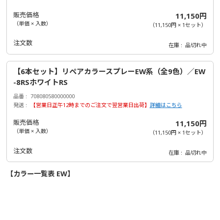
販売価格
11,150円
（単価 × 入数）
（
11,150円
×
1
セット
）
注文数
在庫
品切れ中
【6本セット】リペアカラースプレーEW系（全9色）／EW
-8RSホワイトRS
品番
708080580000000
発送
【営業日正午12時までのご注文で翌営業日出荷】
詳細はこちら
販売価格
11,150円
（単価 × 入数）
（
11,150円
×
1
セット
）
注文数
在庫
品切れ中
【カラー一覧表 EW】