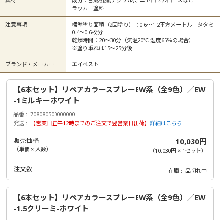
素材
成分：合成樹脂(アクリル)、ニトロセルロースなど
ラッカー塗料
注意事項
標準塗り面積（2回塗り）：0.6～1.2平方メートル タタミ
0.4～0.6枚分
乾燥時間：20～30分（気温20℃ 湿度65％の場合）
※塗り重ねは15～25分後
ブランド・メーカー
エイベスト
【6本セット】リペアカラースプレーEW系（全9色）／EW
-1ミルキーホワイト
品番
708080500000000
発送
【営業日正午12時までのご注文で翌営業日出荷】
詳細はこちら
販売価格
10,030円
（単価 × 入数）
（
10,030円
×
1
セット
）
注文数
在庫
品切れ中
【6本セット】リペアカラースプレーEW系（全9色）／EW
-1.5クリーミ-ホワイト