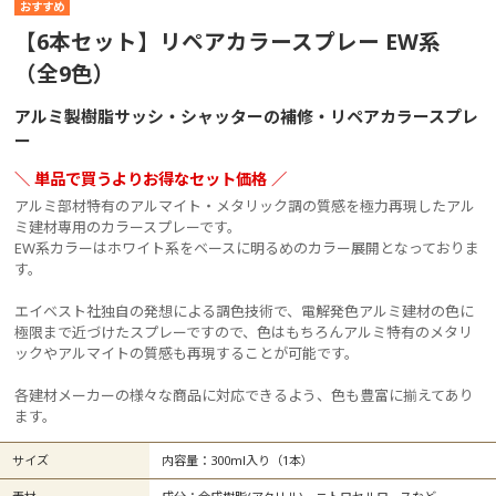
【6本セット】リペアカラースプレー EW系
（全9色）
アルミ製樹脂サッシ・シャッターの補修・リペアカラースプレ
ー
＼ 単品で買うよりお得なセット価格 ／
アルミ部材特有のアルマイト・メタリック調の質感を極力再現したアル
ミ建材専用のカラースプレーです。
EW系カラーはホワイト系をベースに明るめのカラー展開となっておりま
す。
エイベスト社独自の発想による調色技術で、電解発色アルミ建材の色に
極限まで近づけたスプレーですので、色はもちろんアルミ特有のメタリ
ックやアルマイトの質感も再現することが可能です。
各建材メーカーの様々な商品に対応できるよう、色も豊富に揃えてあり
ます。
サイズ
内容量：300ml入り（1本）