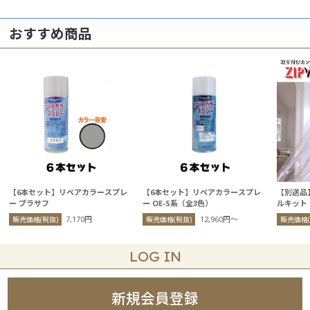
おすすめ商品
【6本セット】リペアカラースプレ
【6本セット】リペアカラースプレ
【別送品
ー プラサフ
ー OE-S系（全3色）
ルキット
7,170円
12,960円〜
販売価格(税抜)
販売価格(税抜)
販売価格(
LOG IN
新規会員登録