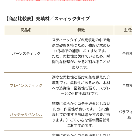
【商品比較表】充填材／スティックタイプ
商品名
特徴
主成分
スティックタイプの充填剤の中で最
高の硬度を持つため、強度が求めら
れる場所の補修におすすめです。
バーンスティック
合成樹
ただ、柔軟性に欠けているため、瞬
間的な衝撃がかかると割れることが
あります。
適度な柔軟性と高度を兼ね備えた充
填剤です。柔軟性があるため、木材
プレインスティック
合成樹
への追従性・密着性も高く、スプレ
ーとの相性も抜群です。
非常に柔らかくコテを必要としない
ため、作業性が良いです。（※2色
パラフィ
パッチャルペンシル
混ぜて使用する際は溶かす必要があ
脂
ります。）ごく小さな傷の簡易補修
におすすめです。
非常に柔らかくコテを必要としない