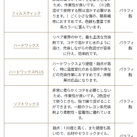
ため、作業性が良いです。（※2色
混ぜて使用する際は溶かす必要があ
パラフィ
フィルスティック
ります。）ごく小さな傷の、簡易補
脂
修におすすめです。色数も豊富で茶
系カラーに富んでいます。
リペア業界の中で、最も主流な充填
剤です。コテで溶かすと水のように
パラフィ
ハードワックス
溶け、充填しながらの色混ぜが容易
脂
に行え、効率的です。
ハードワックスより硬度・融点が高
く、特に温度変化のある窓枠や床な
パラフィ
ハードワックスPLUS
どの充填作業におすすめです。床暖
脂
房対応品になります。
非常に柔らかくコテを必要としない
ため、作業性が良いです。2色混ぜ
て使うときも、指で練り混ぜること
パラフィ
ソフトワックス
ができます。一般のクレヨン系充填
脂
剤より柔軟性・密着性に優れていま
す。
融点：130度と高く、また硬度も高
いので、石材やセラミックタイル、
パラフィ