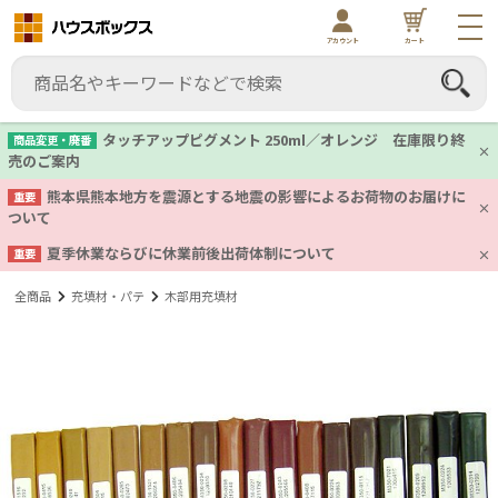
アカウント
カート
タッチアップピグメント 250ml／オレンジ 在庫限り終
商品変更・廃番
売のご案内
熊本県熊本地方を震源とする地震の影響によるお荷物のお届けに
重要
ついて
夏季休業ならびに休業前後出荷体制について
重要
全商品
充填材・パテ
木部用充填材