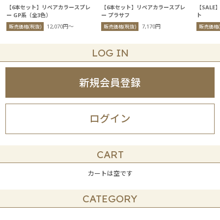
【6本セット】リペアカラースプレ
【6本セット】リペアカラースプレ
【SALE
ー GP系（全3色）
ー プラサフ
ト
12,070円〜
7,170円
販売価格(税抜)
販売価格(税抜)
販売価格(
LOG IN
新規会員登録
ログイン
CART
カートは空です
CATEGORY