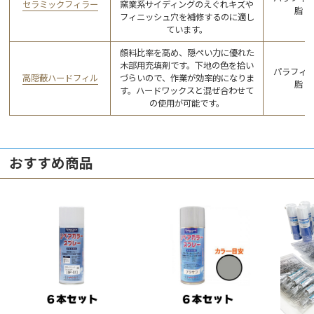
セラミックフィラー
窯業系サイディングのえぐれキズや
脂
フィニッシュ穴を補修するのに適し
ています。
顔料比率を高め、隠ぺい力に優れた
木部用充填剤です。下地の色を拾い
パラフィ
高隠蔽ハードフィル
づらいので、作業が効率的になりま
脂
す。ハードワックスと混ぜ合わせて
の使用が可能です。
おすすめ商品