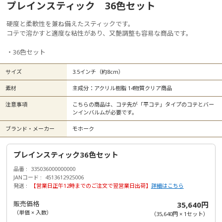
プレインスティック 36色セット
硬度と柔軟性を兼ね備えたスティックです。
コテで溶かすと適度な粘性があり、又艶調整も容易な商品です。
・36色セット
サイズ
3.5インチ（約8cm）
素材
主成分：アクリル樹脂 14物質クリア商品
注意事項
こちらの商品は、コテ先が「平コテ」タイプのコテとバー
ンインバルムが必要です。
ブランド・メーカー
モホーク
プレインスティック36色セット
品番
335036000000000
JANコード
4513612925006
発送
【営業日正午12時までのご注文で翌営業日出荷】
詳細はこちら
販売価格
35,640円
（単価 × 入数）
（
35,640円
×
1
セット
）