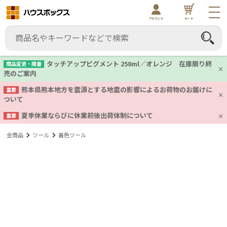
アカウント
カート
タッチアップピグメント 250ml／オレンジ 在庫限り終
商品変更・廃番
売のご案内
熊本県熊本地方を震源とする地震の影響によるお荷物のお届けに
重要
ついて
夏季休業ならびに休業前後出荷体制について
重要
全商品
ツール
着色ツール