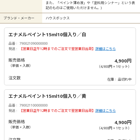
また、「ペイント薄め液」や「塗料用シンナー」という表
記のものはご使用いただけません。)
ブランド・メーカー
ハウスボックス
エナメルペイント15ml10個入り／白
品番
790021090000000
発送
【営業日正午12時までのご注文で翌営業日出荷】
詳細はこちら
販売価格
4,900円
（単価 × 入数）
（
4,900円
×
1
セット
）
注文数
在庫
品切れ中
エナメルペイント15ml10個入り／黄
品番
790021100000000
発送
【営業日正午12時までのご注文で翌営業日出荷】
詳細はこちら
販売価格
4,900円
（単価 × 入数）
（
4,900円
×
1
セット
）
注文数