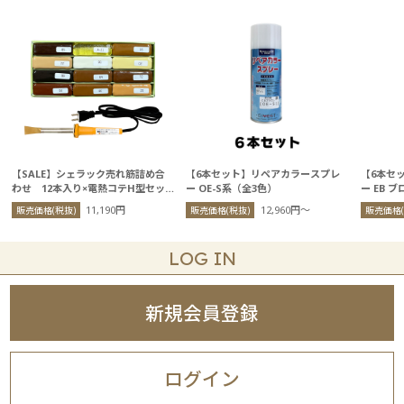
【SALE】シェラック売れ筋詰め合
【6本セット】リペアカラースプレ
【6本セ
わせ 12本入り×電熱コテH型セッ
ー OE-S系（全3色）
ー EB 
ト
11,190円
12,960円〜
販売価格(税抜)
販売価格(税抜)
販売価格(
LOG IN
新規会員登録
ログイン