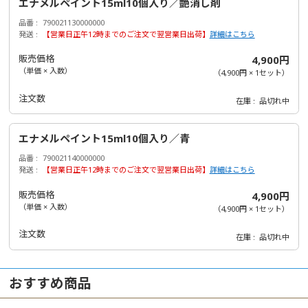
エナメルペイント15ml10個入り／艶消し剤
品番
790021130000000
発送
【営業日正午12時までのご注文で翌営業日出荷】
詳細はこちら
販売価格
4,900円
（単価 × 入数）
（
4,900円
×
1
セット
）
注文数
在庫
品切れ中
エナメルペイント15ml10個入り／青
品番
790021140000000
発送
【営業日正午12時までのご注文で翌営業日出荷】
詳細はこちら
販売価格
4,900円
（単価 × 入数）
（
4,900円
×
1
セット
）
注文数
在庫
品切れ中
おすすめ商品