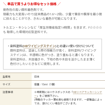
＼ 単品で買うよりお得なセット価格 ／
発色性の高い顔料着色剤です。
隠蔽力も大変高いので(従来商品の1.6～2倍)、少量で筆目や膜厚を最小限
に抑えることができ、きれいな着色が可能になります。
トルエン・キシレンなど「厚生労働省指定14物質」を含まず、F☆☆☆☆
も 取得した環境対応型塗料です。
・染料塗料(
HBワイピングステイン
)との違い/使い分けについて
顔料塗料は、塗装した際の隠蔽力が高く、染料塗料(ワイピング
ステイン)は、半透明に色がつき、塗り重ねると濃くなります。
染料塗料は、木目描きや、下地の色や木目を活かしたまま薄く
色付けしたいときなどに使用します。
生産地
日本
サイズ
容量 : 15ml（1個）
注意事項
※希釈剤にはハウスボックスの「
HBリペアラッカーシンナ
ー
」をご使用下さい。
(市販のラッカー薄め液も使用できますが、一部製品によっ
ては、溶けにくい場合がございます。