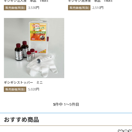
ギシギシ注入液 単品 140cc
ギシギシ洗浄液 単品 140cc
3,530円
2,510円
販売価格(税抜)
販売価格(税抜)
ギシギシストッパー ミニ
5,020円
販売価格(税抜)
5
件中 1〜5件目
おすすめ商品