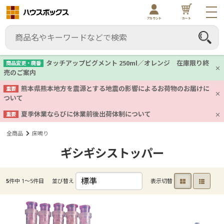
アカウント
カート
タッチアップピグメント 250ml／オレンジ 在庫限り終
商品変更・廃番
売のご案内
熊本県熊本地方を震源とする地震の影響によるお荷物のお届けに
重要
ついて
夏季休業ならびに休業前後出荷体制について
重要
全商品
床鳴り
ギシギシストッパー
5
件中 1〜5件目
並び替え
表示切替