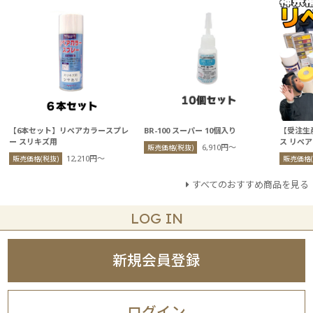
【6本セット】リペアカラースプレ
BR-100 スーパー 10個入り
【受注生
ー スリキズ用
ス リペ
6,910円〜
販売価格(税抜)
12,210円〜
販売価格(税抜)
販売価格(
すべてのおすすめ商品を見る
LOG IN
新規会員登録
ログイン