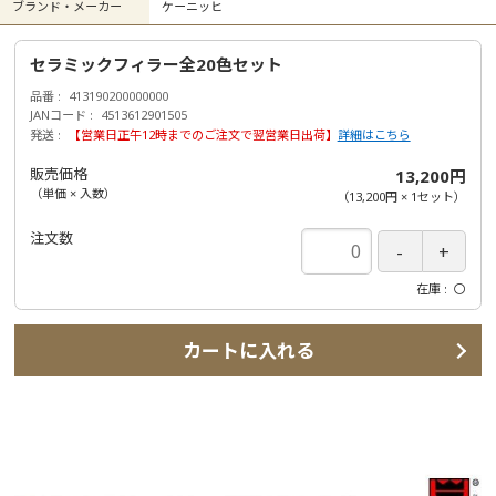
ブランド・メーカー
ケーニッヒ
セラミックフィラー全20色セット
品番
413190200000000
JANコード
4513612901505
発送
【営業日正午12時までのご注文で翌営業日出荷】
詳細はこちら
販売価格
13,200円
（単価 × 入数）
（
13,200円
×
1
セット
）
注文数
在庫
〇
カートに入れる