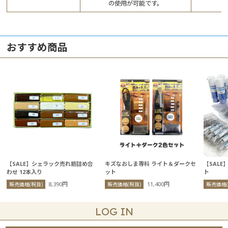
の使用が可能です。
おすすめ商品
【SALE】シェラック売れ筋詰め合
キズなおしま専科 ライト＆ダークセ
【SALE
わせ 12本入り
ット
ト
8,390円
11,400円
販売価格(税抜)
販売価格(税抜)
販売価格(
LOG IN