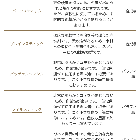
高の硬度を持つため、強度が求めら
れる場所の補修におすすめです。
バーンスティック
合成樹
ただ、柔軟性に欠けているため、瞬
間的な衝撃がかかると割れることが
あります。
適度な柔軟性と高度を兼ね備えた充
填剤です。柔軟性があるため、木材
プレインスティック
合成樹
への追従性・密着性も高く、スプレ
ーとの相性も抜群です。
非常に柔らかくコテを必要としない
ため、作業性が良いです。（※2色
パラフィ
パッチャルペンシル
混ぜて使用する際は溶かす必要があ
脂
ります。）ごく小さな傷の簡易補修
におすすめです。
非常に柔らかくコテを必要としない
ため、作業性が良いです。（※2色
混ぜて使用する際は溶かす必要があ
パラフィ
フィルスティック
ります。）ごく小さな傷の、簡易補
脂
修におすすめです。色数も豊富で茶
系カラーに富んでいます。
リペア業界の中で、最も主流な充填
剤です。コテで溶かすと水のように
パラフィ