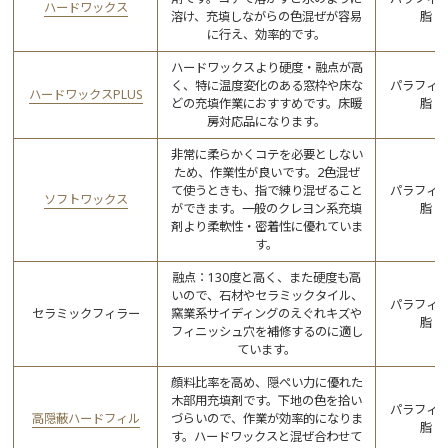
ハードワックス
溶け、充填しながらの色混ぜが容易
脂
に行え、効率的です。
ハードワックスより硬度・融点が高
く、特に温度変化のある窓枠や床な
パラフィ
ハードワックスPLUS
どの充填作業におすすめです。床暖
脂
房対応品になります。
非常に柔らかくコテを必要としない
ため、作業性が良いです。2色混ぜ
て使うときも、指で練り混ぜること
パラフィ
ソフトワックス
ができます。一般のクレヨン系充填
脂
剤より柔軟性・密着性に優れていま
す。
融点：130度と高く、また硬度も高
いので、石材やセラミックタイル、
パラフィ
セラミックフィラー
窯業系サイディングのえぐれキズや
脂
フィニッシュ穴を補修するのに適し
ています。
顔料比率を高め、隠ぺい力に優れた
木部用充填剤です。下地の色を拾い
パラフィ
高隠蔽ハードフィル
づらいので、作業が効率的になりま
脂
す。ハードワックスと混ぜ合わせて