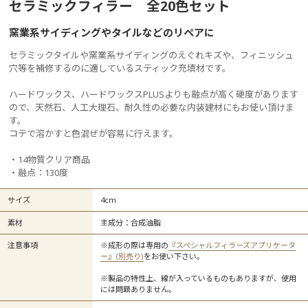
セラミックフィラー 全20色セット
窯業系サイディングやタイルなどのリペアに
セラミックタイルや窯業系サイディングのえぐれキズや、フィニッシュ
穴等を補修するのに適しているスティック充填材です。
ハードワックス、ハードワックスPLUSよりも融点が高く硬度があります
ので、天然石、人工大理石、耐久性の必要な内装建材にもお使い頂けま
す。
コテで溶かすと色混ぜが容易に行えます。
・14物質クリア商品
・融点：130度
サイズ
4cm
素材
主成分：合成油脂
注意事項
※成形の際は専用の
『スペシャルフィラーズアプリケータ
ー』(別売り)
をお使い下さい。
※製品の特性上、線が入っているものもありますが、使用
には問題ありません。