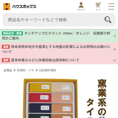
アカウント
カート
タッチアップピグメント 250ml／オレンジ 在庫限り終
商品変更・廃番
売のご案内
熊本県熊本地方を震源とする地震の影響によるお荷物のお届けに
重要
ついて
夏季休業ならびに休業前後出荷体制について
重要
全商品
充填材・パテ
石材用充填材