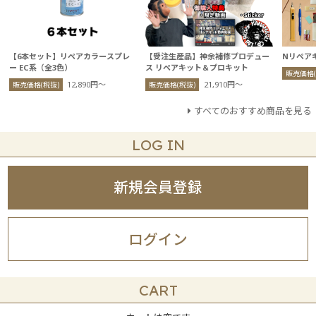
【6本セット】リペアカラースプレ
【受注生産品】神余補修プロデュー
Nリペア
ー EC系（全3色）
ス リペアキット＆プロキット
販売価格(
12,890円〜
21,910円〜
販売価格(税抜)
販売価格(税抜)
すべてのおすすめ商品を見る
LOG IN
新規会員登録
ログイン
CART