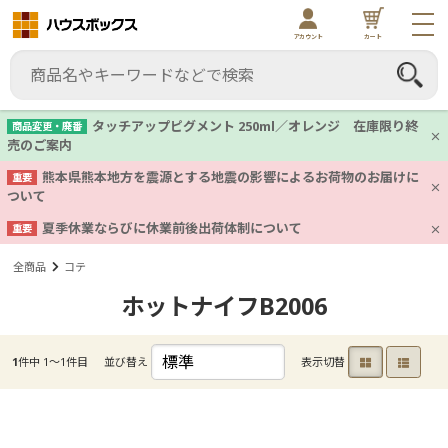
アカウント
カート
タッチアップピグメント 250ml／オレンジ 在庫限り終
商品変更・廃番
売のご案内
熊本県熊本地方を震源とする地震の影響によるお荷物のお届けに
重要
ついて
夏季休業ならびに休業前後出荷体制について
重要
全商品
コテ
ホットナイフB2006
1
件中 1〜1件目
並び替え
表示切替