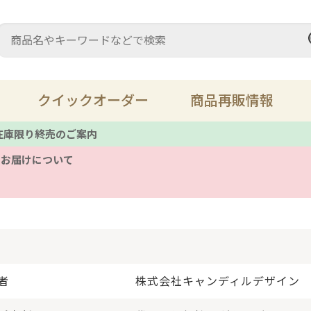
クイックオーダー
商品再販情報
 在庫限り終売のご案内
のお届けについて
充填材・パテ
ス
床鳴り
溶
レザーメンテナンス
キ
者
株式会社キャンディルデザイン
ツール
備