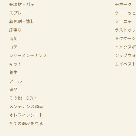
充填材・パテ
モホーク
スプレー
ケーニッヒ
着色剤・塗料
フェニチ
床鳴り
ラストオリ
溶剤
ドクターシ
コテ
イメクスポ
レザーメンテナンス
ジップウォ
キット
エイベスト
養生
ツール
備品
その他・DIY・
メンテナンス商品
オレフィンシート
全ての商品を見る