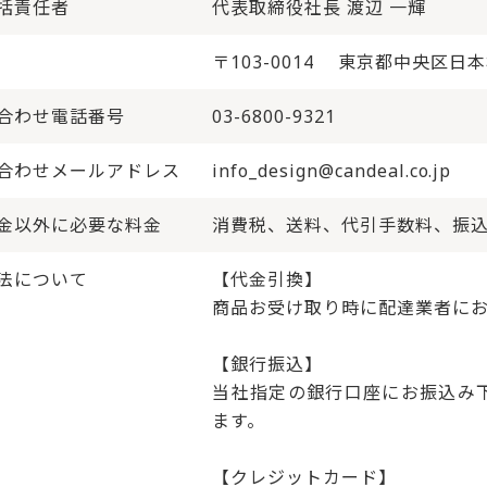
括責任者
代表取締役社長 渡辺 一輝
オレフィンシート
全
〒103-0014 東京都中央区日本橋
合わせ電話番号
03-6800-9321
合わせメールアドレス
info_design@candeal.co.jp
金以外に必要な料金
消費税、送料、代引手数料、振
法について
【代金引換】
商品お受け取り時に配達業者に
【銀行振込】
当社指定の銀行口座にお振込み
ます。
【クレジットカード】