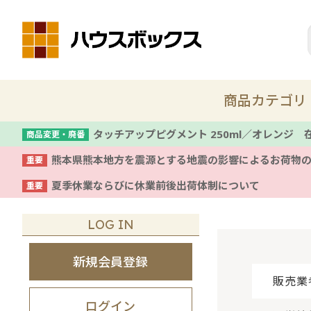
商品カテゴリ
タッチアップピグメント 250ml／オレンジ
商品変更・廃番
熊本県熊本地方を震源とする地震の影響によるお荷物
重要
新商品
夏季休業ならびに休業前後出荷体制について
重要
着色剤・塗料
LOG IN
コテ
新規会員登録
販売業
養生
ログイン