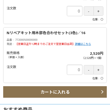
注文数
在庫
〇
Nリペアキット用木部色合わせセット(3色)／16
品番
772000500000000
発送
【営業日正午12時までのご注文で翌営業日出荷】
詳細はこちら
販売価格
2,520円
（単価 × 入数）
（
2,520円
×
1
個
）
注文数
在庫
〇
カートに入れる
おすすめ商品