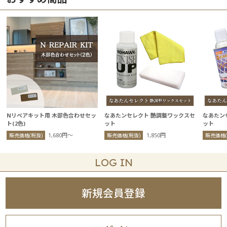
Nリペアキット用 木部色合わせセッ
なあたンセレクト 艶調整ワックスセ
なあたン
ト(2色)
ット
ット
1,680円〜
1,850円
販売価格(税抜)
販売価格(税抜)
販売価格(
LOG IN
新規会員登録