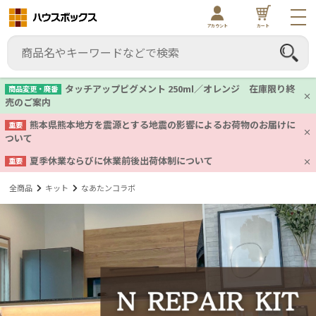
アカウント
カート
タッチアップピグメント 250ml／オレンジ 在庫限り終
商品変更・廃番
売のご案内
熊本県熊本地方を震源とする地震の影響によるお荷物のお届けに
重要
ついて
夏季休業ならびに休業前後出荷体制について
重要
全商品
キット
なあたンコラボ