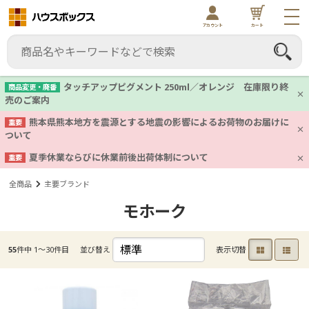
アカウント
カート
タッチアップピグメント 250ml／オレンジ 在庫限り終
商品変更・廃番
売のご案内
熊本県熊本地方を震源とする地震の影響によるお荷物のお届けに
重要
ついて
夏季休業ならびに休業前後出荷体制について
重要
全商品
主要ブランド
モホーク
55
件中 1〜30件目
並び替え
表示切替