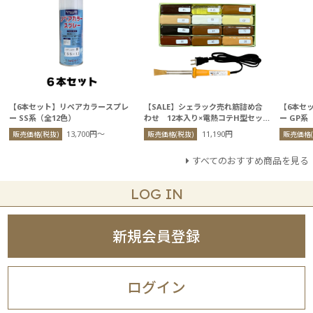
【6本セット】リペアカラースプレ
【SALE】シェラック売れ筋詰め合
【6本セ
ー SS系（全12色）
わせ 12本入り×電熱コテH型セッ
ー GP系
ト
13,700円〜
11,190円
販売価格(税抜)
販売価格(税抜)
販売価格(
すべてのおすすめ商品を見る
LOG IN
新規会員登録
ログイン