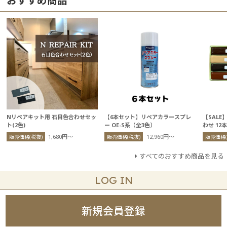
おすすめ商品
Nリペアキット用 石目色合わせセッ
【6本セット】リペアカラースプレ
【SAL
ト(2色)
ー OE-S系（全3色）
わせ 12
1,680円〜
12,960円〜
販売価格(税抜)
販売価格(税抜)
販売価格(
すべてのおすすめ商品を見る
LOG IN
新規会員登録