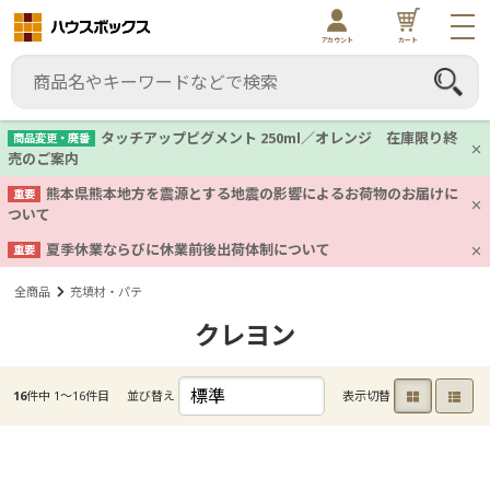
アカウント
カート
タッチアップピグメント 250ml／オレンジ 在庫限り終
商品変更・廃番
売のご案内
熊本県熊本地方を震源とする地震の影響によるお荷物のお届けに
重要
ついて
夏季休業ならびに休業前後出荷体制について
重要
全商品
充填材・パテ
クレヨン
16
件中 1〜16件目
並び替え
表示切替