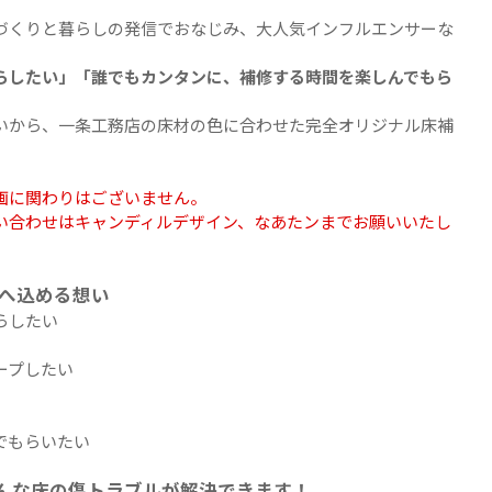
ての商品を見る
づくりと暮らしの発信でおなじみ、大人気インフルエンサーな
らしたい」「誰でもカンタンに、補修する時間を楽しんでもら
いから、一条工務店の床材の色に合わせた完全オリジナル床補
画に関わりはございません。
い合わせはキャンディルデザイン、なあたンまでお願いいたし
へ込める想い
らしたい
ープしたい
でもらいたい
んな床の傷トラブルが解決できます！