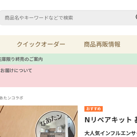
クイックオーダー
商品再販情報
 在庫限り終売のご案内
のお届けについて
充填材・パテ
ス
床鳴り
溶
あたンコラボ
レザーメンテナンス
キ
Nリペアキット 
ツール
備
大人気インフルエンサ