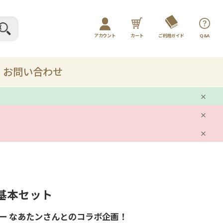
アカウント
カート
ご利用ガイド
Q&A
ログイン / マイページ
新規会員登録
お問い合わせ
プレー
剤
ット
基本セット
品
ー なあたンさんとのコラボ企画！