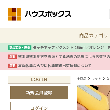
商品カテゴリ
タッチアップピグメント 250ml／オレンジ
商品変更・廃番
熊本県熊本地方を震源とする地震の影響によるお荷物
重要
新商品
夏季休業ならびに休業前後出荷体制について
重要
着色剤・塗料
全商品
キット
な
LOG IN
コテ
新規会員登録
養生
ログイン