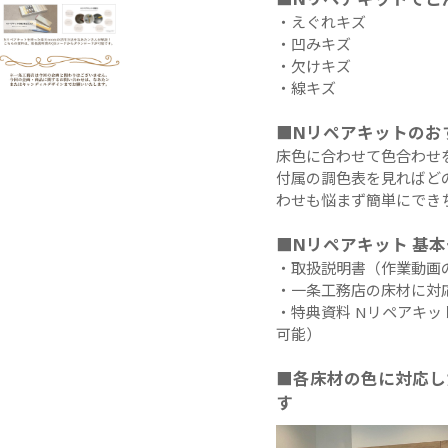
・えぐれキズ
・凹みキズ
・欠けキズ
・線キズ
■Nリペアキットのお
床色に合わせて色合わせ
付属の調色表を見ればど
わせも悩まず簡単にでき
■Nリペアキット 基
・取扱説明書（作業動画
・一条工務店の床材に対
・特典資料 Nリペアキッ
可能）
■各床材の色に対応し
す