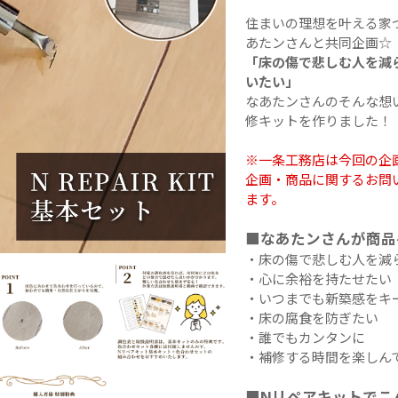
オレフィンシート
全
住まいの理想を叶える家
あたンさんと共同企画☆
「床の傷で悲しむ人を減
いたい」
なあたンさんのそんな想
修キットを作りました！
※一条工務店は今回の企
企画・商品に関するお問
ます。
■なあたンさんが商品
・床の傷で悲しむ人を減
・心に余裕を持たせたい
・いつまでも新築感をキ
・床の腐食を防ぎたい
・誰でもカンタンに
・補修する時間を楽しん
■Nリペアキットでこ