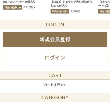
BR-100 スーパー 10個入り
【SALE】シェラック売れ筋詰め合
【6本セ
わせ 12本入り
ー MS系
6,910円〜
販売価格(税抜)
8,390円
販売価格(税抜)
販売価格(
LOG IN
新規会員登録
ログイン
CART
カートは空です
CATEGORY