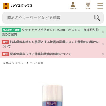
アカウント
カート
タッチアップピグメント 250ml／オレンジ 在庫限り終
商品変更・廃番
売のご案内
熊本県熊本地方を震源とする地震の影響によるお荷物のお届けに
重要
ついて
夏季休業ならびに休業前後出荷体制について
重要
全商品
スプレー
アルミ関連