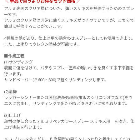
＼ 単品で買うよりお得なセット価格 ／
アルミ表面のクリア層についた、薄いスリキズを補修するためのスプレ
ーです。
アルミのクリア層は非常に薄くスリキズがつきやすいですが、こちらで
簡単に補修することができます。
4種類の艶があり、仕上げ用の艶合わせスプレーとしても使用できます。
また、上塗りでウレタン塗装が可能です。
■作業工程
(1)サンディング
表面に傷を付けて、パテやスプレー塗料の喰い付きを良くする下準備を
行います。
サンドペーパー(＃600～800)で軽くサンディングします。
(2)清掃
ラッカーシンナーまたは脱脂洗浄処理剤(市販のシリコンオフなど)をウ
エスに含ませ、サンディングで出た粉などをきれいに拭き取ります。
(3)仕上げ
部材の艶に合ったアルミリペアカラースプレー スリキズ用 を吹き、仕
上げ塗装を行います。
※ スプレーを吹く前に、作業箇所の周りをしっかりと養生してくださ