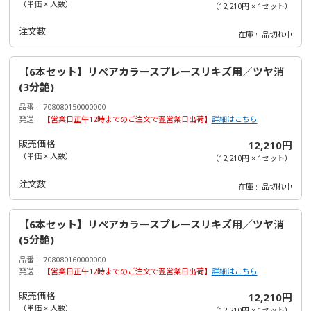
（単価 × 入数）
（
12,210円
×
1
セット
）
注文数
在庫
品切れ中
【6本セット】リペアカラースプレースリキズ用／ツヤ消
(3分艶)
品番
708080150000000
発送
【営業日正午12時までのご注文で翌営業日出荷】
詳細はこちら
販売価格
12,210円
（単価 × 入数）
（
12,210円
×
1
セット
）
注文数
在庫
品切れ中
【6本セット】リペアカラースプレースリキズ用／ツヤ消
(5分艶)
品番
708080160000000
発送
【営業日正午12時までのご注文で翌営業日出荷】
詳細はこちら
販売価格
12,210円
（単価 × 入数）
（
12,210円
×
1
セット
）