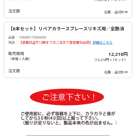
注文数
在庫
品切れ中
【6本セット】リペアカラースプレースリキズ用／全艶消
品番
708080170000000
発送
【営業日正午12時までのご注文で翌営業日出荷】
詳細はこちら
販売価格
12,210円
（単価 × 入数）
（
12,210円
×
1
セット
）
注文数
在庫
品切れ中