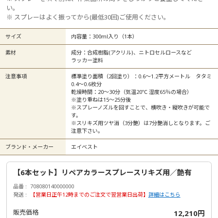
い。
※ スプレーはよく振ってから(最低30回)ご使用ください。
サイズ
内容量：300ml入り（1本）
素材
成分：合成樹脂(アクリル)、ニトロセルロースなど
ラッカー塗料
注意事項
標準塗り面積（2回塗り）：0.6～1.2平方メートル タタミ
0.4～0.6枚分
乾燥時間：20～30分（気温20℃ 湿度65％の場合）
※塗り重ねは15～25分後
※スプレーノズルを回すことで、横吹き・縦吹きが可能で
す。
※スリキズ用ツヤ消（3分艶）は7分艶消しとなります。ご
注意下さい。
ブランド・メーカー
エイベスト
【6本セット】リペアカラースプレースリキズ用／艶有
品番
708080140000000
発送
【営業日正午12時までのご注文で翌営業日出荷】
詳細はこちら
販売価格
12,210円