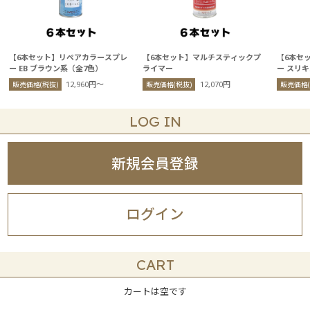
【6本セット】リペアカラースプレ
【6本セット】マルチスティックプ
【6本セ
ー EB ブラウン系（全7色）
ライマー
ー スリ
12,960円〜
12,070円
販売価格(税抜)
販売価格(税抜)
販売価格(
LOG IN
新規会員登録
ログイン
CART
カートは空です