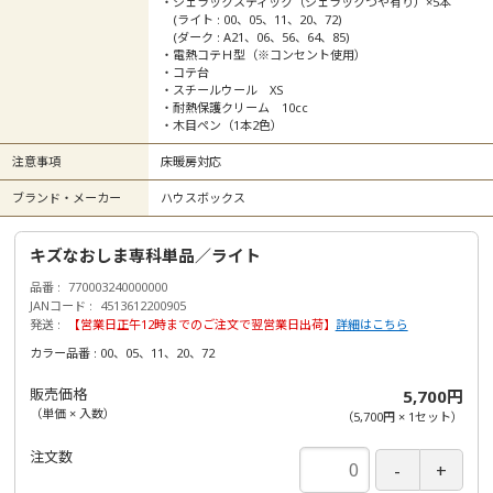
・シェラックスティック（シェラックつや有り）×5本
(ライト : 00、05、11、20、72)
(ダーク : A21、06、56、64、85)
・電熱コテＨ型（※コンセント使用）
・コテ台
・スチールウール XS
・耐熱保護クリーム 10cc
・木目ペン（1本2色）
注意事項
床暖房対応
ブランド・メーカー
ハウスボックス
キズなおしま専科単品／ライト
品番
770003240000000
JANコード
4513612200905
発送
【営業日正午12時までのご注文で翌営業日出荷】
詳細はこちら
カラー品番 : 00、05、11、20、72
販売価格
5,700円
（単価 × 入数）
（
5,700円
×
1
セット
）
注文数