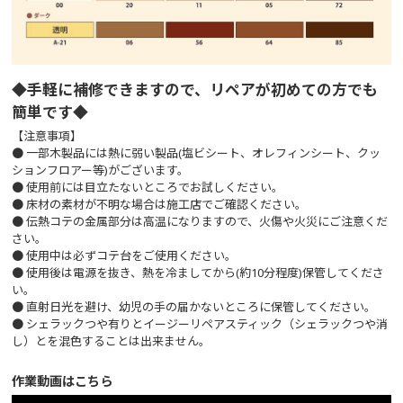
◆手軽に補修できますので、リペアが初めての方でも
簡単です◆
【注意事項】
● 一部木製品には熱に弱い製品(塩ビシート、オレフィンシート、クッ
ションフロアー等)がございます。
● 使用前には目立たないところでお試しください。
● 床材の素材が不明な場合は施工店でご確認ください。
● 伝熱コテの金属部分は高温になりますので、火傷や火災にご注意くだ
さい。
● 使用中は必ずコテ台をご使用ください。
● 使用後は電源を抜き、熱を冷ましてから(約10分程度)保管してくださ
い。
● 直射日光を避け、幼児の手の届かないところに保管してください。
● シェラックつや有りとイージーリペアスティック（シェラックつや消
し）とを混色することは出来ません。
作業動画はこちら