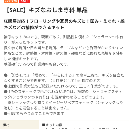
SALE
【SALE】キズなおしま専科 単品
床暖房対応！フローリングや家具のキズに！凹み・えぐれ・線
キズなどの補修ができるキット
補修キットの中でも、硬度があり、耐熱性に優れた「シェラックつや有
り」が入ったキットです。
良く歩く場所や日の当たる場所、テーブルなどでも負荷がかかりやすい
箇所などの、耐熱性・対候性・耐久性・硬度などに優れた充填剤を使用
した補修キットです。
瞬間硬化するので作業効率も良いです。
● 「溶かして」「埋めて」「平らにする」の簡単工程で、キズを目立た
なくすることができます。（※目安として1cm程度のキズ）
● 動画で作業方法もご確認いただけるので、正しく作業ができます。
● 1色のスティックで色が合わない場合は、複数の「シェラックスティ
ック(シェラックつや有り)」を混ぜ合わせることができます。
※シェラックつや有りとイージーリペアスティック（シェラックつや
消し）とを混色することは出来ません。
● 何度でもやり直すこともできます。
素材
■ キット内容