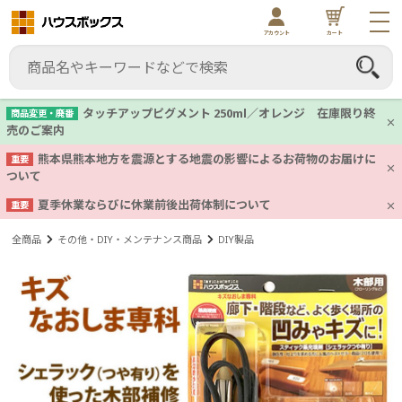
アカウント
カート
タッチアップピグメント 250ml／オレンジ 在庫限り終
商品変更・廃番
売のご案内
熊本県熊本地方を震源とする地震の影響によるお荷物のお届けに
重要
ついて
夏季休業ならびに休業前後出荷体制について
重要
全商品
その他・DIY・メンテナンス商品
DIY製品