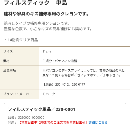
フィルスティック 単品
建材や家具のキズ補修専用のクレヨンです。
艶消しタイプの補修専用クレヨンです。
豊富な色数で、小さなキズの簡易補修にお奨めです。
・14物質クリア商品
サイズ
11cm
素材
主成分 : パラフィン油脂
注意事項
※パソコンのディスプレイによっては、実際の商品の色と
異なって見える場合がございますので、ご了承下さい。
【廃番】230-4012、230-0177
ブランド・メーカー
モホーク
フィルスティック単品／230-0001
品番
323000010000000
発送
【営業日正午12時までのご注文で翌営業日出荷】
詳細はこちら