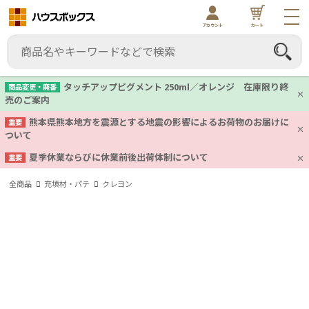
アカウント
カート
タッチアップピグメント 250ml／オレンジ 在庫限り終
商品変更・廃番
売のご案内
熊本県熊本地方を震源とする地震の影響によるお荷物のお届けに
重要
ついて
夏季休業ならびに休業前後出荷体制について
重要
全商品
充填材・パテ
クレヨン