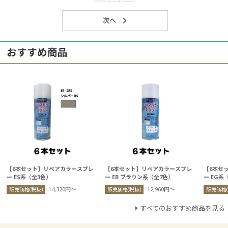
おすすめ商品
【6本セット】リペアカラースプレ
【6本セット】リペアカラースプレ
【6本セ
ー ES系（全3色）
ー EB ブラウン系（全7色）
ー EG系
14,320円〜
12,960円〜
販売価格(税抜)
販売価格(税抜)
販売価格(
すべてのおすすめ商品を見る