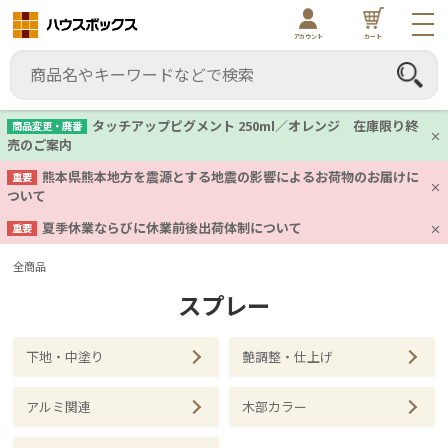
アカウント
カート
タッチアップピグメント 250ml／オレンジ 在庫限り終
商品変更・廃番
売のご案内
熊本県熊本地方を震源とする地震の影響によるお荷物のお届けに
重要
ついて
夏季休業ならびに休業前後出荷体制について
重要
全商品
スプレー
下地・中塗り
艶調整・仕上げ
アルミ関連
木部カラー