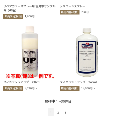
リペアカラースプレー用 色見本サンプル
シリコーンスプレー
帳（66色）
780円
販売価格(税抜)
1,600円
販売価格(税抜)
フィニッシュアップ 236ml
フィニッシュアップ 946ml
4,210円〜
14,030円〜
販売価格(税抜)
販売価格(税抜)
86
件中 1〜30件目
1
2
3