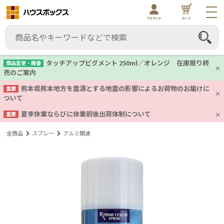
アカウント
カート
タッチアップピグメント 250ml／オレンジ 在庫限り終
商品変更・廃番
売のご案内
熊本県熊本地方を震源とする地震の影響によるお荷物のお届けに
重要
ついて
夏季休業ならびに休業前後出荷体制について
重要
全商品
スプレー
アルミ関連