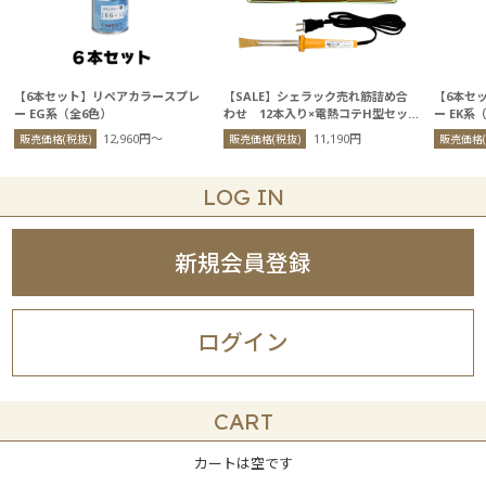
【6本セット】リペアカラースプレ
【SALE】シェラック売れ筋詰め合
【6本セ
ー EG系（全6色）
わせ 12本入り×電熱コテH型セッ
ー EK系
ト
12,960円〜
11,190円
販売価格(税抜)
販売価格(税抜)
販売価格(
LOG IN
新規会員登録
ログイン
CART
カートは空です