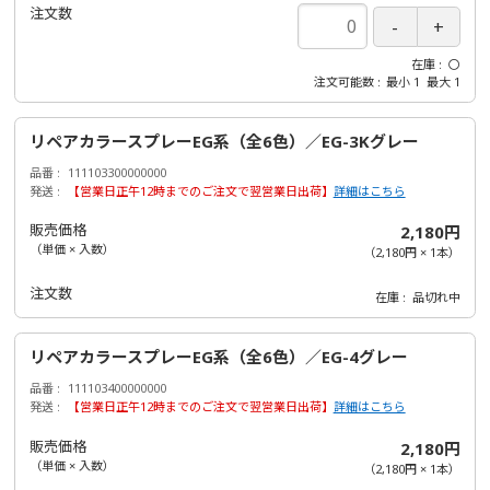
注文数
在庫
〇
注文可能数
最小
1
最大
1
リペアカラースプレーEG系（全6色）／EG-3Kグレー
品番
111103300000000
発送
【営業日正午12時までのご注文で翌営業日出荷】
詳細はこちら
販売価格
2,180円
（単価 × 入数）
（
2,180円
×
1
本
）
注文数
在庫
品切れ中
リペアカラースプレーEG系（全6色）／EG-4グレー
品番
111103400000000
発送
【営業日正午12時までのご注文で翌営業日出荷】
詳細はこちら
販売価格
2,180円
（単価 × 入数）
（
2,180円
×
1
本
）