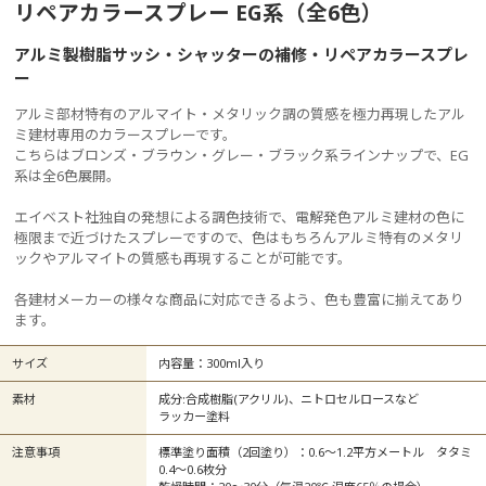
リペアカラースプレー EG系（全6色）
アルミ製樹脂サッシ・シャッターの補修・リペアカラースプレ
ー
アルミ部材特有のアルマイト・メタリック調の質感を極力再現したアル
ミ建材専用のカラースプレーです。
こちらはブロンズ・ブラウン・グレー・ブラック系ラインナップで、EG
系は全6色展開。
エイベスト社独自の発想による調色技術で、電解発色アルミ建材の色に
極限まで近づけたスプレーですので、色はもちろんアルミ特有のメタリ
ックやアルマイトの質感も再現することが可能です。
各建材メーカーの様々な商品に対応できるよう、色も豊富に揃えてあり
ます。
サイズ
内容量：300ml入り
素材
成分:合成樹脂(アクリル)、ニトロセルロースなど
ラッカー塗料
注意事項
標準塗り面積（2回塗り）：0.6～1.2平方メートル タタミ
0.4～0.6枚分