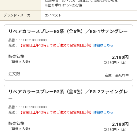
乾燥時間：20～30分（気温20℃ 湿度65％の場合）
※塗り重ねは15～25分後
ブランド・メーカー
エイベスト
リペアカラースプレーEG系（全6色）／EG-1サテングレー
品番
111103100000000
発送
【営業日正午12時までのご注文で翌営業日出荷】
詳細はこちら
販売価格
2,180円
（単価 × 入数）
（
2,180円
×
1
本
）
注文数
在庫
品切れ中
リペアカラースプレーEG系（全6色）／EG-2ファイングレ
ー
品番
111103200000000
発送
【営業日正午12時までのご注文で翌営業日出荷】
詳細はこちら
販売価格
2,180円
（単価 × 入数）
（
2,180円
×
1
本
）