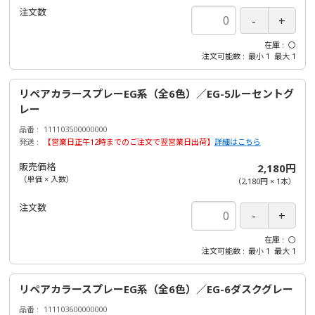
注文数
在庫
〇
注文可能数
最小
1
最大
1
リペアカラースプレーEG系（全6色）／EG-5ルーセントグ
レー
品番
111103500000000
発送
【営業日正午12時までのご注文で翌営業日出荷】
詳細はこちら
販売価格
2,180円
（単価 × 入数）
（
2,180円
×
1
本
）
注文数
在庫
〇
注文可能数
最小
1
最大
1
リペアカラースプレーEG系（全6色）／EG-6ダスクグレー
品番
111103600000000