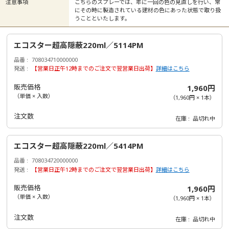
注意事項
こちらのスプレーでは、年に一回の色の見直しを行い、常
にその時に製造されている建材の色にあった状態で取り扱
うことといたします。
エコスター超高隠蔽220ml／5114PM
品番
708034710000000
発送
【営業日正午12時までのご注文で翌営業日出荷】
詳細はこちら
販売価格
1,960円
（単価 × 入数）
（
1,960円
×
1
本
）
注文数
在庫
品切れ中
エコスター超高隠蔽220ml／5414PM
品番
708034720000000
発送
【営業日正午12時までのご注文で翌営業日出荷】
詳細はこちら
販売価格
1,960円
（単価 × 入数）
（
1,960円
×
1
本
）
注文数
在庫
品切れ中