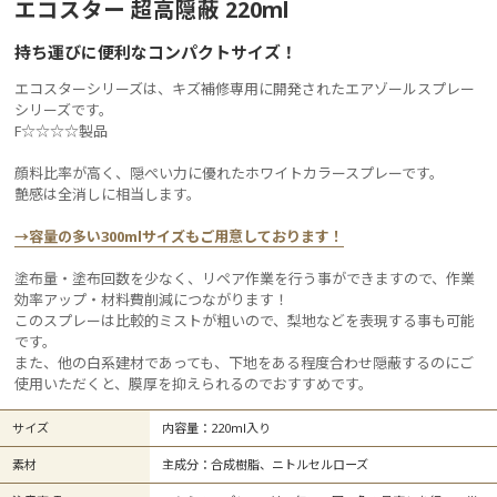
エコスター 超高隠蔽 220ml
持ち運びに便利なコンパクトサイズ！
エコスターシリーズは、キズ補修専用に開発されたエアゾールスプレー
シリーズです。
F☆☆☆☆製品
顔料比率が高く、隠ぺい力に優れたホワイトカラースプレーです。
艶感は全消しに相当します。
→容量の多い300mlサイズもご用意しております！
塗布量・塗布回数を少なく、リペア作業を行う事ができますので、作業
効率アップ・材料費削減につながります！
このスプレーは比較的ミストが粗いので、梨地などを表現する事も可能
です。
また、他の白系建材であっても、下地をある程度合わせ隠蔽するのにご
使用いただくと、膜厚を抑えられるのでおすすめです。
サイズ
内容量：220ml入り
素材
主成分：合成樹脂、ニトルセルローズ