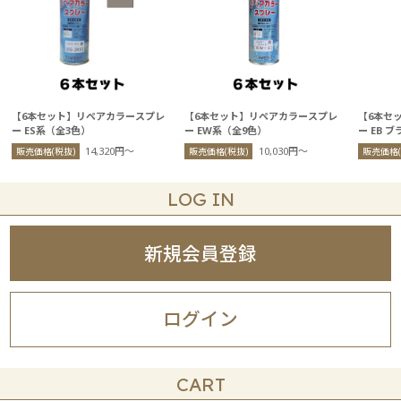
【6本セット】リペアカラースプレ
【6本セット】リペアカラースプレ
【6本セ
ー ES系（全3色）
ー EW系（全9色）
ー EB 
14,320円〜
10,030円〜
販売価格(税抜)
販売価格(税抜)
販売価格(
LOG IN
新規会員登録
ログイン
CART