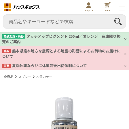
アカウント
カート
タッチアップピグメント 250ml／オレンジ 在庫限り終
商品変更・廃番
売のご案内
熊本県熊本地方を震源とする地震の影響によるお荷物のお届けに
重要
ついて
夏季休業ならびに休業前後出荷体制について
重要
全商品
スプレー
木部カラー