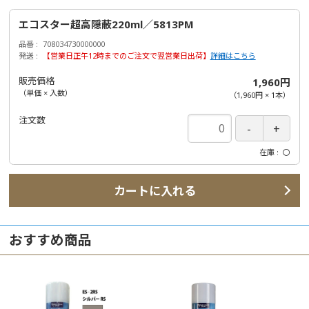
エコスター超高隠蔽220ml／5813PM
品番
708034730000000
発送
【営業日正午12時までのご注文で翌営業日出荷】
詳細はこちら
販売価格
1,960円
（単価 × 入数）
（
1,960円
×
1
本
）
注文数
在庫
〇
カートに入れる
おすすめ商品