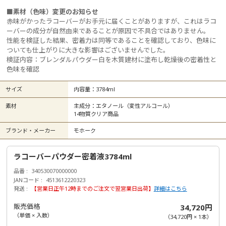
■素材（色味）変更のお知らせ
赤味がかったラコーバーがお手元に届くことがありますが、
これはラコ
ーバーの成分が自然由来であることが原因で不具合ではありません。
性能を検証した結果、密着力は同等であることを確認しており、色味に
ついても仕上がりに大きな影響はございませんでした。
検証内容：ブレンダルパウダー白を木質建材に塗布し乾燥後の密着性と
色味を確認
サイズ
内容量：3784ml
素材
主成分：エタノール（変性アルコール）
14物質クリア商品
ブランド・メーカー
モホーク
ラコーバーパウダー密着液3784ml
品番
340530070000000
JANコード
4513612220323
発送
【営業日正午12時までのご注文で翌営業日出荷】
詳細はこちら
販売価格
34,720円
（単価 × 入数）
（
34,720円
×
1
本
）