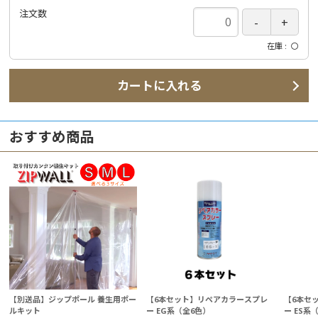
注文数
在庫
〇
カートに入れる
おすすめ商品
【別送品】ジップポール 養生用ポー
【6本セット】リペアカラースプレ
【6本セ
ルキット
ー EG系（全6色）
ー ES系