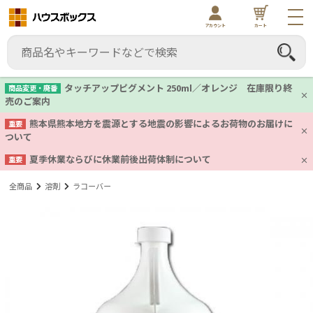
アカウント
カート
タッチアップピグメント 250ml／オレンジ 在庫限り終
商品変更・廃番
売のご案内
熊本県熊本地方を震源とする地震の影響によるお荷物のお届けに
重要
ついて
夏季休業ならびに休業前後出荷体制について
重要
全商品
溶剤
ラコーバー