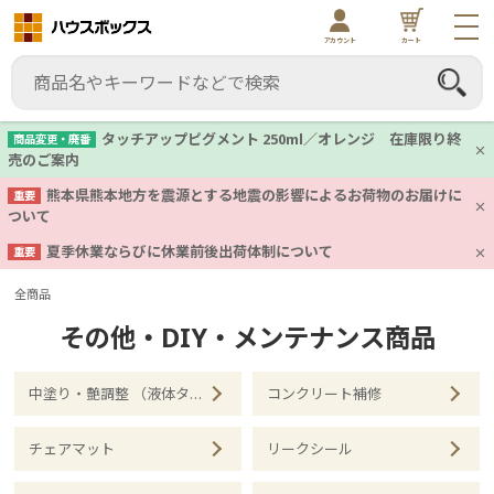
アカウント
カート
タッチアップピグメント 250ml／オレンジ 在庫限り終
商品変更・廃番
売のご案内
熊本県熊本地方を震源とする地震の影響によるお荷物のお届けに
重要
ついて
夏季休業ならびに休業前後出荷体制について
重要
全商品
その他・DIY・メンテナンス商品
中塗り・艶調整 （液体タイプ）
コンクリート補修
チェアマット
リークシール