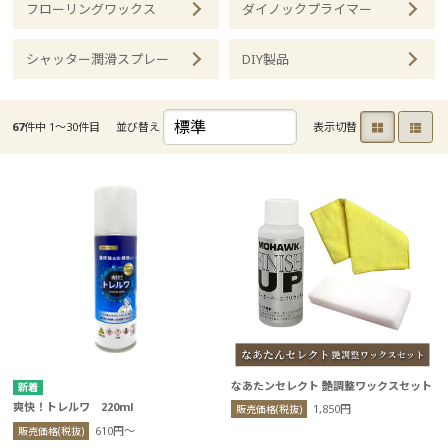
フローリングワックス
ダイノックプライマー
シャッター潤滑スプレー
DIY製品
67
件中 1〜30件目
並び替え
表示切替
なあたンセレクト 艶調整ワックスセット
爽快！トレルワ 220ml
1,850円
販売価格(税抜)
610円〜
販売価格(税抜)