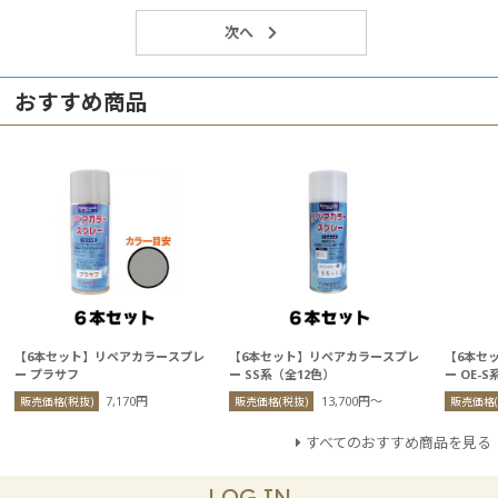
おすすめ商品
【6本セット】リペアカラースプレ
【6本セット】リペアカラースプレ
【6本セ
ー プラサフ
ー SS系（全12色）
ー OE-
7,170円
13,700円〜
販売価格(税抜)
販売価格(税抜)
販売価格(
すべてのおすすめ商品を見る
LOG IN