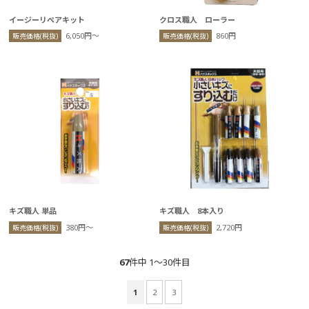
イージーリペアキット
クロス職人 ローラー
6,050円〜
860円
販売価格(税抜)
販売価格(税抜)
キズ職人 単品
キズ職人 8本入り
380円〜
2,720円
販売価格(税抜)
販売価格(税抜)
67
件中 1〜30件目
1
2
3