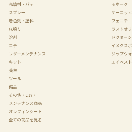
充填材・パテ
モホーク
スプレー
ケーニッヒ
着色剤・塗料
フェニチ
床鳴り
ラストオリ
溶剤
ドクターシ
コテ
イメクスポ
レザーメンテナンス
ジップウォ
キット
エイベスト
養生
ツール
備品
その他・DIY・
メンテナンス商品
オレフィンシート
全ての商品を見る