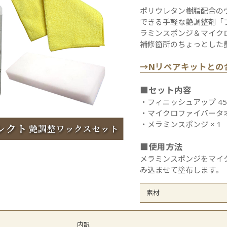
オレフィンシート
全
ポリウレタン樹脂配合の
できる手軽な艶調整剤「
ラミンスポンジ＆マイク
補修箇所のちょっとした
→Nリペアキットとの
■セット内容
・フィニッシュアップ 45m
・マイクロファイバータオル
・メラミンスポンジ × 1
■使用方法
メラミンスポンジをマイ
み込ませて塗布します。
素材
内訳