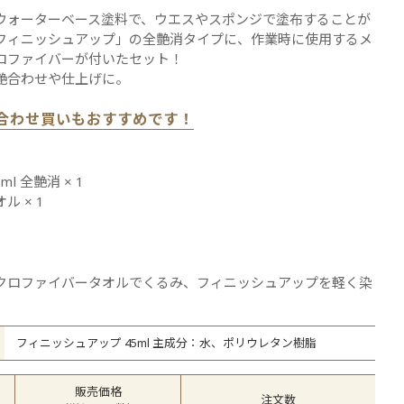
ての商品を見る
ウォーターベース塗料で、ウエスやスポンジで塗布することが
フィニッシュアップ」の全艶消タイプに、作業時に使用するメ
ロファイバーが付いたセット！
艶合わせや仕上げに。
合わせ買いもおすすめです！
l 全艶消 × 1
 × 1
クロファイバータオルでくるみ、フィニッシュアップを軽く染
フィニッシュアップ 45ml 主成分：水、ポリウレタン樹脂
販売価格
注文数