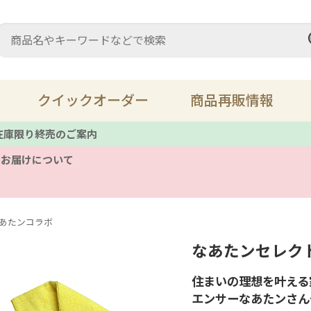
クイックオーダー
商品再販情報
 在庫限り終売のご案内
のお届けについて
充填材・パテ
ス
床鳴り
溶
あたンコラボ
なあたンセレク
レザーメンテナンス
キ
住まいの理想を叶える
ツール
備
エンサーなあたンさん