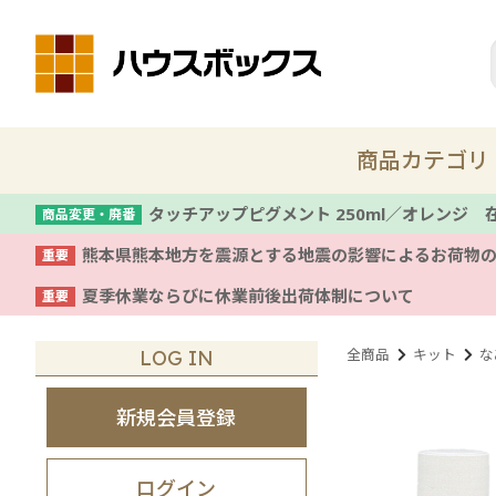
商品カテゴリ
タッチアップピグメント 250ml／オレンジ
商品変更・廃番
熊本県熊本地方を震源とする地震の影響によるお荷物
重要
新商品
夏季休業ならびに休業前後出荷体制について
重要
着色剤・塗料
全商品
キット
な
LOG IN
コテ
新規会員登録
養生
ログイン