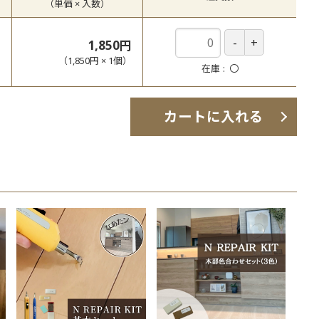
（単価 × 入数）
1,850円
（
1,850円
×
1
個
）
在庫
〇
カートに入れる