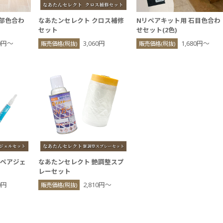
木部色合わ
なあたンセレクト クロス補修
Nリペアキット用 石目色合わ
セット
せセット(2色)
80円〜
3,060円
1,680円〜
販売価格(税抜)
販売価格(税抜)
リペアジェ
なあたンセレクト 艶調整スプ
レーセット
0円
2,810円〜
販売価格(税抜)