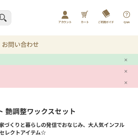
アカウント
カート
ご利用ガイド
Q&A
ログイン / マイページ
新規会員登録
お問い合わせ
プレー
剤
ト 艶調整ワックスセット
ット
家づくりと暮らしの発信でおなじみ、大人気インフル
品
セレクトアイテム☆