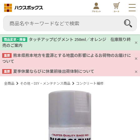
アカウント
カート
タッチアップピグメント 250ml／オレンジ 在庫限り終
商品変更・廃番
売のご案内
熊本県熊本地方を震源とする地震の影響によるお荷物のお届けに
重要
ついて
夏季休業ならびに休業前後出荷体制について
重要
全商品
その他・DIY・メンテナンス商品
コンクリート補修