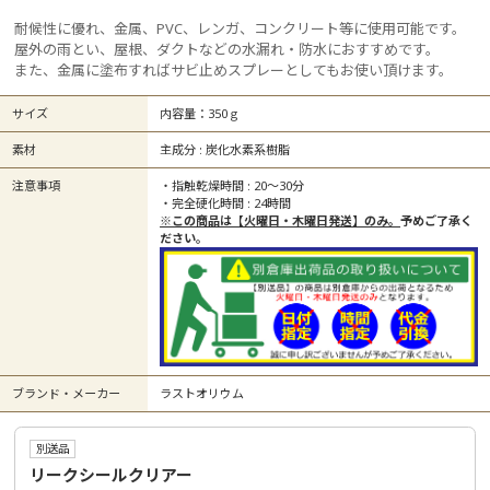
耐候性に優れ、金属、PVC、レンガ、コンクリート等に使用可能です。
屋外の雨とい、屋根、ダクトなどの水漏れ・防水におすすめです。
また、金属に塗布すればサビ止めスプレーとしてもお使い頂けます。
サイズ
内容量：350ｇ
素材
主成分 : 炭化水素系樹脂
注意事項
・指触乾燥時間 : 20～30分
・完全硬化時間 : 24時間
※この商品は【火曜日・木曜日発送】のみ。
予めご了承く
ださい。
ブランド・メーカー
ラストオリウム
別送品
リークシールクリアー