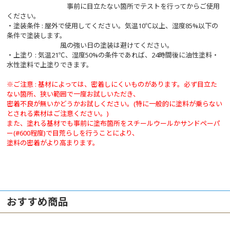
事前に目立たない箇所でテストを行ってからご使用
ください。
・塗装条件 : 屋外で使用してください。気温10℃以上、湿度85%以下の
条件で塗装します。
風の強い日の塗装は避けてください。
・上塗り : 気温21℃、湿度50%の条件であれば、24時間後に油性塗料・
水性塗料で上塗りできます。
※ご注意 : 基材によっては、密着しにくいものがあります。必ず目立た
ない箇所、狭い範囲で一度お試しいただき、
密着不良が無いかどうかお試しください。(特に一般的に塗料が乗らない
とされる素材はご注意ください。)
また、塗れる基材でも事前に塗布箇所をスチールウールかサンドペーパ
ー(#600程度)で目荒らしを行うことにより、
塗料の密着がより高まります。
おすすめ商品