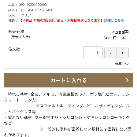
品番
290490200000000
JANコード
4513612720489
color
クリア
発送
【別送品 対象の商品は火曜日・木曜日発送となります】
詳細はこちら
販売価格
4,200円
（単価 × 入数）
（
4,200円
×
1
本
）
注文数
在庫
〇
カートに入れる
・塗れる基材 : 金属、アルミ、溶融亜鉛めっき、ポリ塩化ビニル、コン
クリート、レンガ、
アスファルトルーフィング、ビニルサイディング、フ
ァイバーグラス等
・塗れない基材 : フッ素加工品・シリコン系・変性シリコンコーキング
など
※一般的に塗料が密着しない基材には密着しない恐
れがあります。