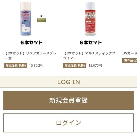
【6本セット】リペアカラースプレ
【6本セット】マルチスティックプ
UVガード 
ー 金
ライマー
販売価格(
15,820円
12,070円
販売価格(税抜)
販売価格(税抜)
LOG IN
新規会員登録
ログイン