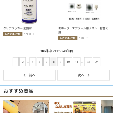
クリアラッカー 超艶有
モホーク エアゾール用ノズル 付替え
用
1,930円
販売価格(税抜)
170円〜
販売価格(税抜)
708
件中 211〜240件目
1
2
...
5
6
7
8
9
10
11
...
23
24
おすすめ商品