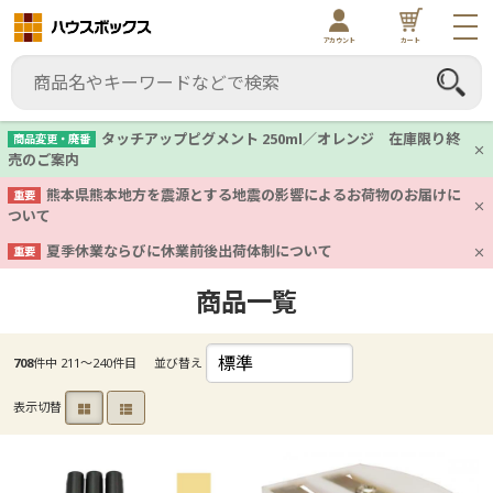
アカウント
カート
タッチアップピグメント 250ml／オレンジ 在庫限り終
商品変更・廃番
売のご案内
熊本県熊本地方を震源とする地震の影響によるお荷物のお届けに
重要
ついて
夏季休業ならびに休業前後出荷体制について
重要
商品一覧
708
件中 211〜240件目
並び替え
表示切替