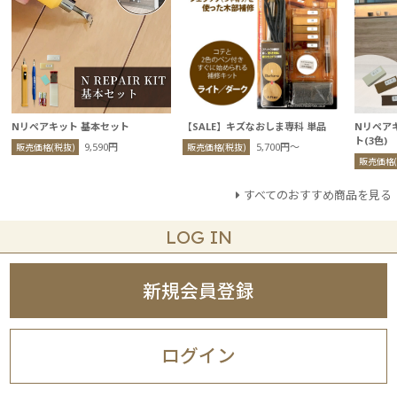
Nリペアキット 基本セット
【SALE】キズなおしま専科 単品
Nリペア
ト(3色)
9,590円
5,700円〜
販売価格(税抜)
販売価格(税抜)
販売価格(
すべてのおすすめ商品を見る
LOG IN
新規会員登録
ログイン