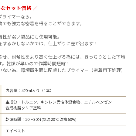
ての商品を見る
得なセット価格 ／
プライマーなら。
物でも強力な密着を得ることができます。
着性が弱い製品にも使用可能。
をするかしないかでは、仕上がりに差が出ます！
させ、耐候性をより高く仕上げる為には、きっちりとした下地
す。乾燥が早いので作業時間短縮！
いない為、環境衛生面に配慮したプライマー（密着用下処理）
内容量：420ml入り（1本）
主成分：トルエン、キシレン異性体混合物、エチルベンゼン
合成樹脂クリア塗料
乾燥時間：20～30分(気温20℃ 湿度60%)
エイベスト