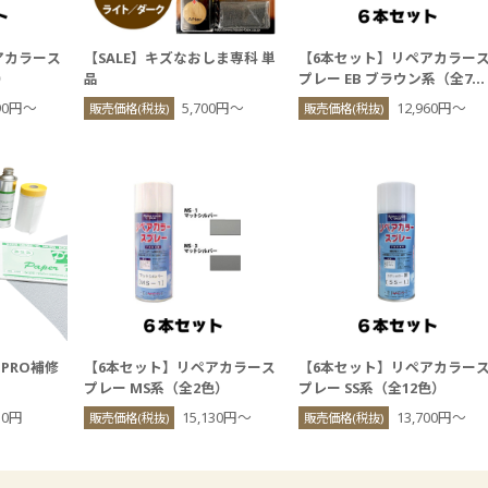
アカラース
【SALE】キズなおしま専科 単
【6本セット】リペアカラー
）
品
プレー EB ブラウン系（全7
色）
890円〜
5,700円〜
12,960円〜
販売価格(税抜)
販売価格(税抜)
PRO補修
【6本セット】リペアカラース
【6本セット】リペアカラー
プレー MS系（全2色）
プレー SS系（全12色）
10円
15,130円〜
13,700円〜
販売価格(税抜)
販売価格(税抜)