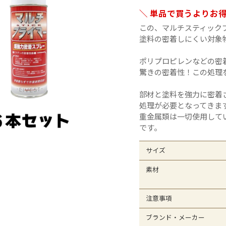
オレフィンシート
全
＼ 単品で買うよりお
この、マルチスティック
塗料の密着しにくい対象
ポリプロピレンなどの密
驚きの密着性！この処理
部材と塗料を強力に密着
処理が必要となってきま
重金属類は一切使用して
です。
サイズ
素材
注意事項
ブランド・メーカー