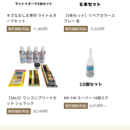
ス
キズなおしま専科 ライト＆ダ
【6本セット】リペアカラース
ークセット
プレー 金
11,400円
15,820円
販売価格(税抜)
販売価格(税抜)
ス
【SALE】ワンコンプリートセ
BR-100 スーパー 10個入り
ット シェラック
6,910円〜
販売価格(税抜)
30,590円
販売価格(税抜)