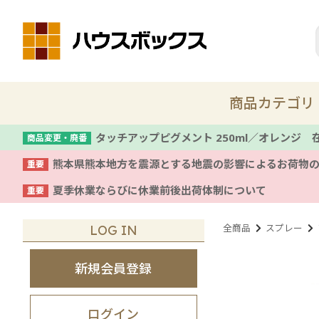
商品カテゴリ
タッチアップピグメント 250ml／オレンジ
商品変更・廃番
熊本県熊本地方を震源とする地震の影響によるお荷物
重要
新商品
夏季休業ならびに休業前後出荷体制について
重要
着色剤・塗料
全商品
スプレー
LOG IN
コテ
新規会員登録
養生
ログイン