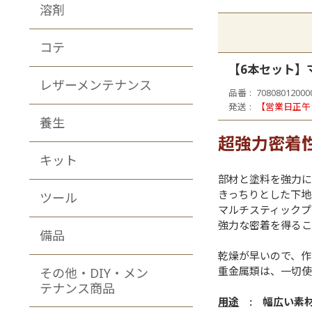
溶剤
コテ
【6本セット】
レザーメンテナンス
品番
70808012000
発送
【営業日正午
養生
超強力密着性
キット
部材と塗料を強力
きっちりとした下地
ツール
マルチスティック
強力な密着を得るこ
備品
乾燥が早いので、作
重金属類は、一切
その他・DIY・メン
テナンス商品
用途
: 幅広い素