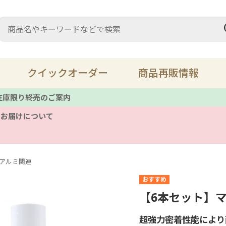
クイックオーダー
商品再販情報
 在庫限り終売のご案内
のお届けについて
充填材・パテ
ス
床鳴り
溶
アルミ関連
レザーメンテナンス
キ
【6本セット】
ツール
備
超強力密着性能により