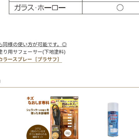
も同様の使い方が可能です。◎
塗り用サフェーサー(下地塗料)
カラースプレー［プラサフ］
品