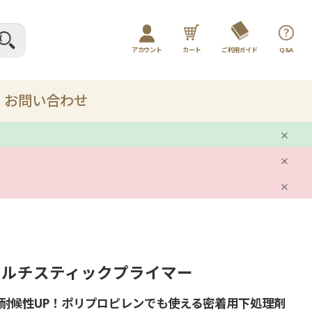
アカウント
カート
ご利用ガイド
Q&A
ログイン / マイページ
新規会員登録
お問い合わせ
プレー
剤
ット
マルチスティックプライマー
品
耐候性UP！ポリプロピレンでも使える密着用下処理剤