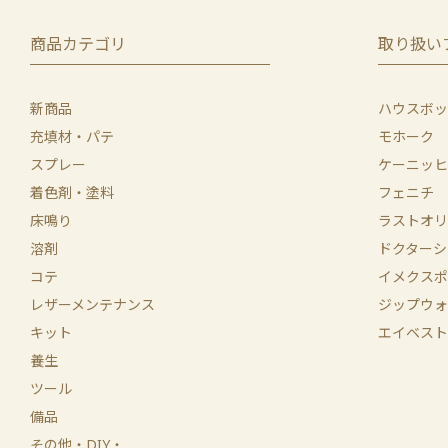
商品カテゴリ
取り扱い
新商品
ハウスボッ
充填材・パテ
モホーク
スプレー
ケーニッヒ
着色剤・塗料
フェニチ
床鳴り
ラストオリ
溶剤
ドクターシ
コテ
イメクスポ
レザーメンテナンス
ジップウォ
キット
エイベスト
養生
ツール
備品
その他・DIY・