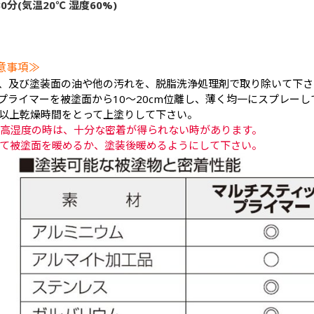
0分(気温20℃ 湿度60%)
意事項≫
面、及び塗装面の油や他の汚れを、脱脂洗浄処理剤で取り除いて下
クプライマーを被塗面から10～20cm位離し、薄く均一にスプレー
温時)以上乾燥時間をとって上塗りして下さい。
高湿度の時は、十分な密着が得られない時があります。
て被塗面を暖めるか、塗装後暖めるようにして下さい。