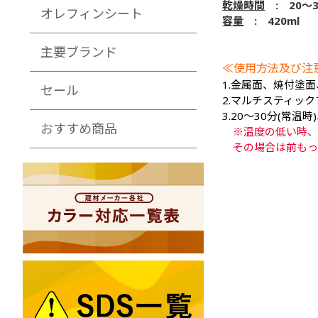
乾燥時間
: 20～3
オレフィンシート
容量
: 420ml
主要ブランド
≪使用方法及び注
1.金属面、焼付塗
セール
2.マルチスティッ
3.20～30分(常
おすすめ商品
※温度の低い時、
その場合は前もっ