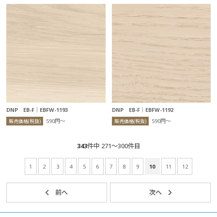
DNP EB-F｜EBFW-1193
DNP EB-F｜EBFW-1192
590円〜
590円〜
販売価格(税抜)
販売価格(税抜)
343
件中 271〜300件目
1
2
3
4
5
6
7
8
9
10
11
12