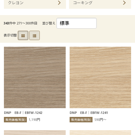
クレヨン
コーキング
343
件中 271〜300件目
並び替え
表示切替
DNP EB-F｜EBFW-1242
DNP EB-F｜EBFW-1241
1,190円
590円〜
販売価格(税抜)
販売価格(税抜)