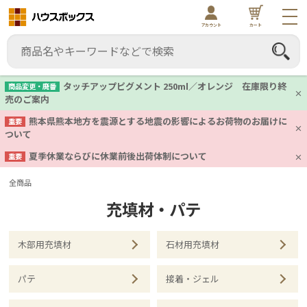
アカウント
カート
タッチアップピグメント 250ml／オレンジ 在庫限り終
商品変更・廃番
売のご案内
熊本県熊本地方を震源とする地震の影響によるお荷物のお届けに
重要
ついて
夏季休業ならびに休業前後出荷体制について
重要
全商品
充填材・パテ
木部用充填材
石材用充填材
パテ
接着・ジェル