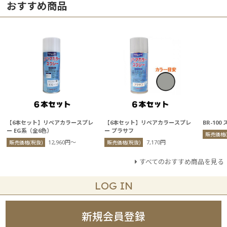
おすすめ商品
【6本セット】リペアカラースプレ
【6本セット】リペアカラースプレ
BR-100
ー EG系（全6色）
ー プラサフ
販売価格(
12,960円〜
7,170円
販売価格(税抜)
販売価格(税抜)
すべてのおすすめ商品を見る
LOG IN
新規会員登録