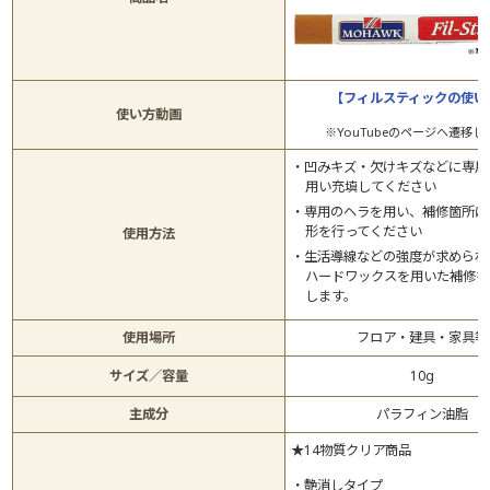
【フィルスティックの使い
使い方動画
※YouTubeのページへ遷移し
凹みキズ・欠けキズなどに専用
用い充填してください
専用のヘラを用い、補修箇所に
形を行ってください
使用方法
生活導線などの強度が求められ
ハードワックスを用いた補修を
します。
使用場所
フロア・建具・家具等
サイズ／容量
10g
主成分
パラフィン油脂
★14物質クリア商品
艶消しタイプ