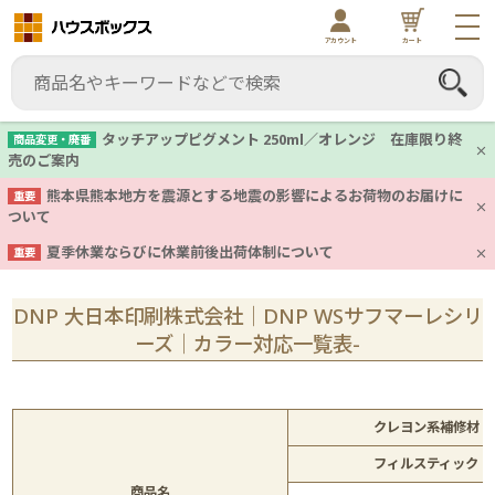
アカウント
カート
タッチアップピグメント 250ml／オレンジ 在庫限り終
商品変更・廃番
売のご案内
熊本県熊本地方を震源とする地震の影響によるお荷物のお届けに
重要
ついて
夏季休業ならびに休業前後出荷体制について
重要
DNP 大日本印刷株式会社｜DNP WSサフマーレシリ
ーズ｜カラー対応一覧表-
クレヨン系補修材
フィルスティック
商品名