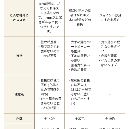
1cm前後の小さ
なえぐれキズ
家具や建材の塗
※充填材なの
こんな補修に
装はがれキズ
ジョイント部分
で、1mm以上深
オススメ
木口部分などの
のすきま埋め
さがあると食い
着色
つきやすいで
す。
色数が豊富
大手の建材/シ
持ち運びに便
熱で溶かす必
ートメーカー
利な少量タイ
要がないので
も推奨
プ
特徴
コテが不要
下地の隠蔽力
色数が豊富
が高い
べたつきの少
密着力が高い
ないタイプ
色数が豊富
着色には使用
広範囲の着色
不可 (充填材
には不向き
なので質感が
(木目が再現で
注意点
固め)
きない。塗り
-
1mm程度の深
むらが出やす
さがないと食
い)
いつきが悪い
色数
全140色
全27色
全19色