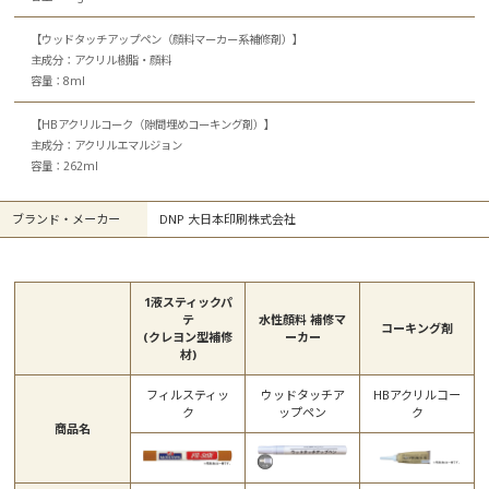
【ウッドタッチアップペン（顔料マーカー系補修剤）】
主成分：アクリル樹脂・顔料
容量：8ml
【HBアクリルコーク（隙間埋めコーキング剤）】
主成分：アクリルエマルジョン
容量：262ml
ブランド・メーカー
DNP 大日本印刷株式会社
1液スティックパ
テ
水性顔料 補修マ
コーキング剤
(クレヨン型補修
ーカー
材)
フィルスティッ
ウッドタッチア
HBアクリルコー
ク
ップペン
ク
商品名