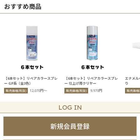
おすすめ商品
【6本セット】リペアカラースプレ
【6本セット】リペアカラースプレ
エナメルペ
ー GP系（全3色）
ー 仕上げ用クリヤー
り
12,070円〜
9,970円
販売価格(税抜)
販売価格(税抜)
販売価格(
LOG IN
新規会員登録