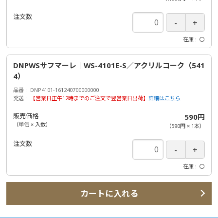
注文数
在庫
〇
DNPWSサフマーレ｜WS-4101E-S／アクリルコーク（541
4）
品番
DNP4101-161240700000000
発送
【営業日正午12時までのご注文で翌営業日出荷】
詳細はこちら
販売価格
590円
（単価 × 入数）
（
590円
×
1
本
）
注文数
在庫
〇
カートに入れる