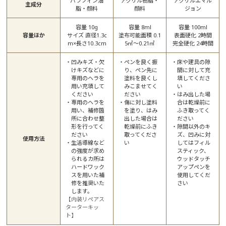
パラフィン油
アクリル樹脂・
アクリルエマル
主成分
脂・顔料
顔料
ジョン
容量 10g
容量 8ml
容量 100ml
容量ほか
サイズ 直径1.3c
塗布可能面積 0.1
表面硬化 2時間
m×長さ10.3cm
5㎡～0.21㎡
完全硬化 24時間
凹みキズ・欠
ペンを良く振
床や建具の隙
けキズなどに
り、ペン先に
間に対して充
専用のヘラを
塗料を良くし
填してくださ
用い充填して
みこませてく
い
ください
ださい
はみ出した場
専用のヘラを
傷に対し塗料
合は乾燥前に
用い、補修箇
を塗り、はみ
ふき取ってく
所に合わせ整
出した場合は
ださい
形を行ってく
乾燥前にふき
隙間以外のキ
ださい
取ってくださ
ズ、凹みに対
使用方法
生活導線など
い
してはフィル
の強度が求め
スティック、
られるカ所は
ウッドタッチ
ハードワック
アップペンを
スを用いた補
使用してくだ
修を推奨いた
さい
します。
【内装リペアス
ターターキッ
ト】