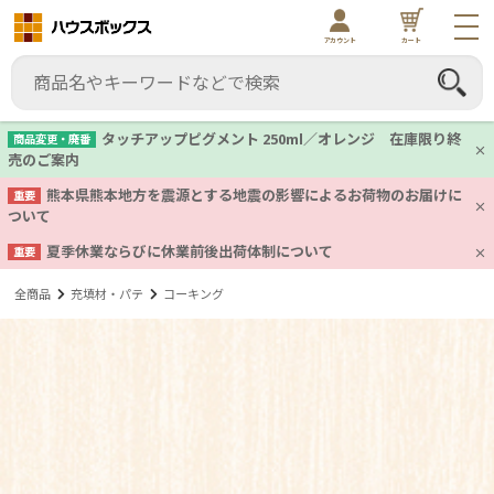
アカウント
カート
タッチアップピグメント 250ml／オレンジ 在庫限り終
商品変更・廃番
売のご案内
熊本県熊本地方を震源とする地震の影響によるお荷物のお届けに
重要
ついて
夏季休業ならびに休業前後出荷体制について
重要
全商品
充填材・パテ
コーキング