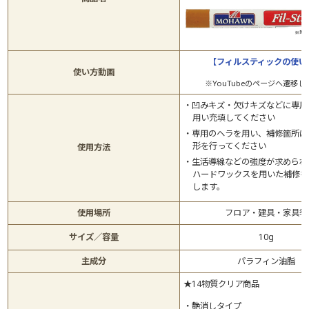
【フィルスティックの使い
使い方動画
※YouTubeのページへ遷移し
凹みキズ・欠けキズなどに専用
用い充填してください
専用のヘラを用い、補修箇所に
形を行ってください
使用方法
生活導線などの強度が求められ
ハードワックスを用いた補修を
します。
使用場所
フロア・建具・家具等
サイズ／容量
10g
主成分
パラフィン油脂
★14物質クリア商品
艶消しタイプ