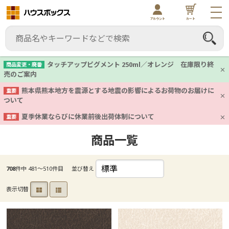
アカウント
カート
タッチアップピグメント 250ml／オレンジ 在庫限り終
商品変更・廃番
売のご案内
熊本県熊本地方を震源とする地震の影響によるお荷物のお届けに
重要
ついて
夏季休業ならびに休業前後出荷体制について
重要
商品一覧
708
件中 481〜510件目
並び替え
表示切替