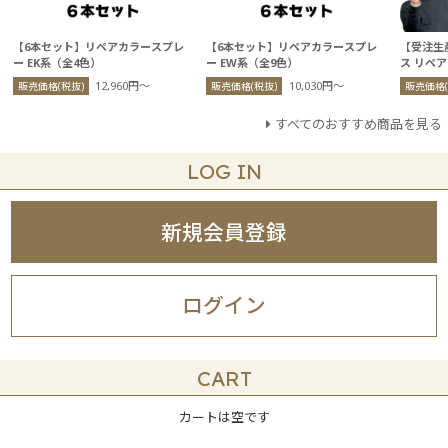
【6本セット】リペアカラースプレ
【6本セット】リペアカラースプレ
【受注生
ー EK系（全4色）
ー EW系（全9色）
ス リペ
12,960円〜
10,030円〜
販売価格(税抜)
販売価格(税抜)
販売価格(
すべてのおすすめ商品を見る
LOG IN
新規会員登録
ログイン
CART
カートは空です