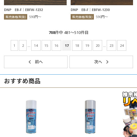
DNP EB-F｜EBFW-1232
DNP EB-F｜EBFW-1230
590円〜
590円〜
販売価格(税抜)
販売価格(税抜)
708
件中 481〜510件目
1
2
...
14
15
16
17
18
19
20
...
23
24
おすすめ商品