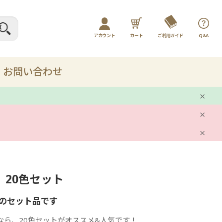
アカウント
カート
ご利用ガイド
Q&A
ログイン / マイページ
新規会員登録
お問い合わせ
プレー
剤
 20色セット
ット
のセット品です
品
なら、20色セットがオススメ&人気です！