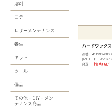
溶剤
コテ
レザーメンテナンス
養生
ハードワックス
品番
41199020000
キット
JANコード
451361
発送
【営業日正午
ツール
備品
その他・DIY・メン
テナンス商品