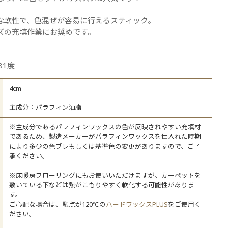
ての商品を見る
な軟性で、色混ぜが容易に行えるスティック。
ズの充填作業にお奨めです。
81度
4cm
主成分：パラフィン油脂
※主成分であるパラフィンワックスの色が反映されやすい充填材
であるため、製造メーカーがパラフィンワックスを仕入れた時期
により多少の色ブレもしくは基準色の変更がありますので、ご了
承ください。
※床暖房フローリングにもお使いいただけますが、カーペットを
敷いている下などは熱がこもりやすく軟化する可能性がありま
す。
ご心配な場合は、融点が120℃の
ハードワックスPLUS
をご使用く
ださい。