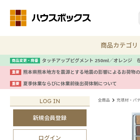
商品カテゴリ
タッチアップピグメント 250ml／オレンジ
商品変更・廃番
熊本県熊本地方を震源とする地震の影響によるお荷物
重要
新商品
夏季休業ならびに休業前後出荷体制について
重要
着色剤・塗料
全商品
充填材・パ
LOG IN
コテ
新規会員登録
養生
ログイン