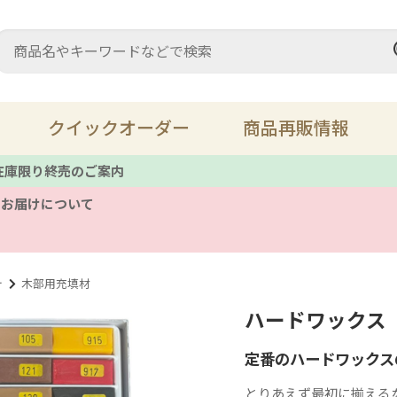
クイックオーダー
商品再販情報
 在庫限り終売のご案内
のお届けについて
充填材・パテ
ス
床鳴り
溶
テ
木部用充填材
ハードワックス
レザーメンテナンス
キ
定番のハードワックス
ツール
備
とりあえず最初に揃える