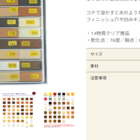
オレフィンシート
全
コテで溶かすと水のよう
フィニッシュ穴や凹みキ
・14物質クリア商品
・軟化点：76度／融点：
サイズ
素材
注意事項