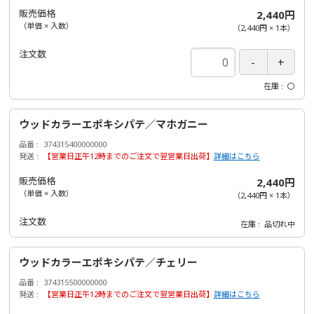
販売価格
2,440円
（単価 × 入数）
（
2,440円
×
1
本
）
注文数
在庫
〇
ウッドカラーエポキシパテ／マホガニー
品番
374315400000000
発送
【営業日正午12時までのご注文で翌営業日出荷】
詳細はこちら
販売価格
2,440円
（単価 × 入数）
（
2,440円
×
1
本
）
注文数
在庫
品切れ中
ウッドカラーエポキシパテ／チェリー
品番
374315500000000
発送
【営業日正午12時までのご注文で翌営業日出荷】
詳細はこちら