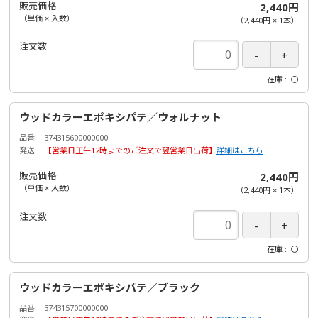
販売価格
2,440円
（単価 × 入数）
（
2,440円
×
1
本
）
注文数
在庫
〇
ウッドカラーエポキシパテ／ウォルナット
品番
374315600000000
発送
【営業日正午12時までのご注文で翌営業日出荷】
詳細はこちら
販売価格
2,440円
（単価 × 入数）
（
2,440円
×
1
本
）
注文数
在庫
〇
ウッドカラーエポキシパテ／ブラック
品番
374315700000000