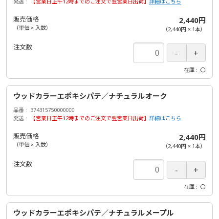
発送
【営業日正午12時までのご注文で翌営業日出荷】
詳細はこちら
販売価格
2,440円
（単価 × 入数）
（
2,440円
×
1
本
）
注文数
在庫
〇
ウッドカラーエポキシパテ／ナチュラルオーク
品番
374315750000000
発送
【営業日正午12時までのご注文で翌営業日出荷】
詳細はこちら
販売価格
2,440円
（単価 × 入数）
（
2,440円
×
1
本
）
注文数
在庫
〇
ウッドカラーエポキシパテ／ナチュラルメープル