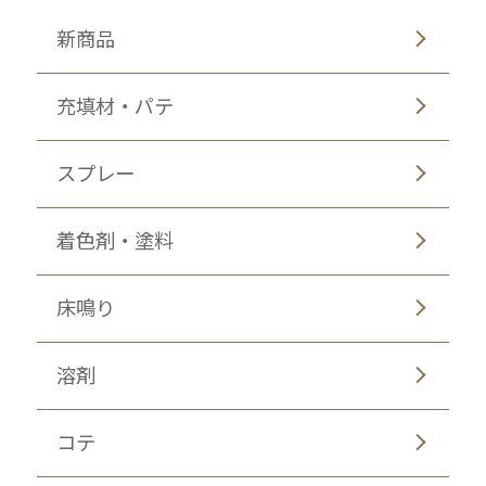
新商品
充填材・パテ
スプレー
着色剤・塗料
床鳴り
溶剤
コテ