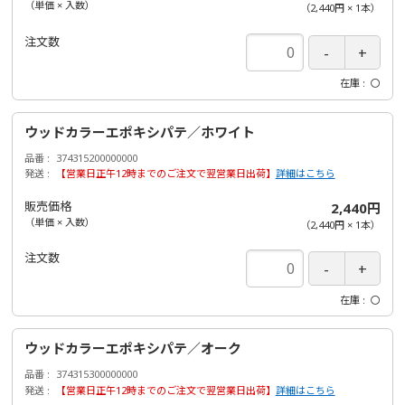
（単価 × 入数）
（
2,440円
×
1
本
）
注文数
在庫
〇
ウッドカラーエポキシパテ／ホワイト
品番
374315200000000
発送
【営業日正午12時までのご注文で翌営業日出荷】
詳細はこちら
販売価格
2,440円
（単価 × 入数）
（
2,440円
×
1
本
）
注文数
在庫
〇
ウッドカラーエポキシパテ／オーク
品番
374315300000000
発送
【営業日正午12時までのご注文で翌営業日出荷】
詳細はこちら