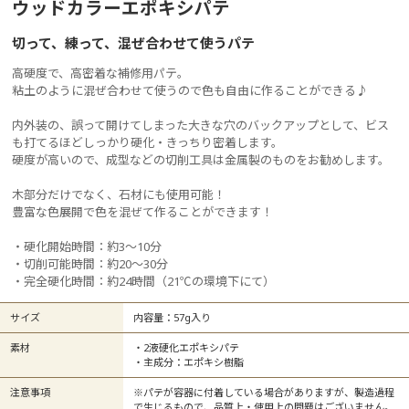
ウッドカラーエポキシパテ
切って、練って、混ぜ合わせて使うパテ
高硬度で、高密着な補修用パテ。
粘土のように混ぜ合わせて使うので色も自由に作ることができる♪
内外装の、誤って開けてしまった大きな穴のバックアップとして、ビス
も打てるほどしっかり硬化・きっちり密着します。
硬度が高いので、成型などの切削工具は金属製のものをお勧めします。
木部分だけでなく、石材にも使用可能！
豊富な色展開で色を混ぜて作ることができます！
・硬化開始時間：約3～10分
・切削可能時間：約20～30分
・完全硬化時間：約24時間（21℃の環境下にて）
サイズ
内容量：57g入り
素材
・2液硬化エポキシパテ
・主成分：エポキシ樹脂
注意事項
※パテが容器に付着している場合がありますが、製造過程
で生じるもので、品質上・使用上の問題はございません。