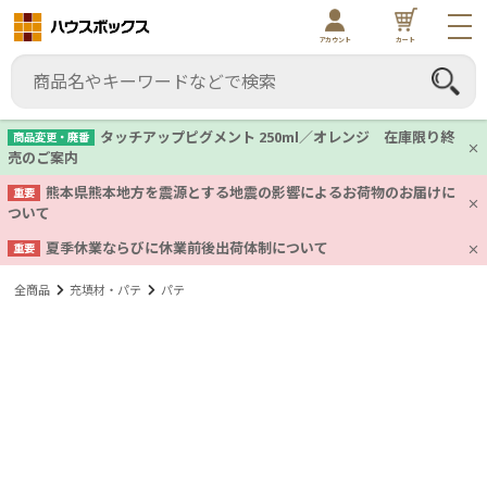
アカウント
カート
タッチアップピグメント 250ml／オレンジ 在庫限り終
商品変更・廃番
売のご案内
熊本県熊本地方を震源とする地震の影響によるお荷物のお届けに
重要
ついて
夏季休業ならびに休業前後出荷体制について
重要
全商品
充填材・パテ
パテ