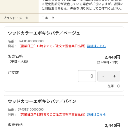
※硬化剤部分が変色している場合がございますが、品質に
は問題ありません。先端を切り落としてご使用ください。
ブランド・メーカー
モホーク
ウッドカラーエポキシパテ／ベージュ
品番
374315000000000
発送
【営業日正午12時までのご注文で翌営業日出荷】
詳細はこちら
販売価格
2,440円
（単価 × 入数）
（
2,440円
×
1
本
）
注文数
在庫
〇
ウッドカラーエポキシパテ／パイン
品番
374315100000000
発送
【営業日正午12時までのご注文で翌営業日出荷】
詳細はこちら
販売価格
2,440円