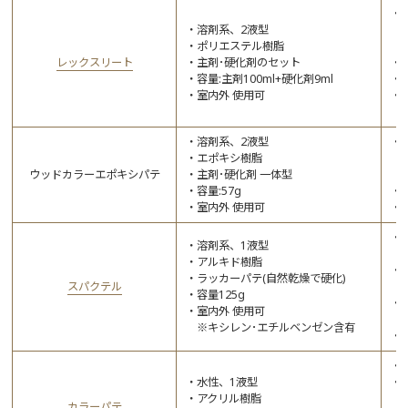
溶剤系、2液型
ポリエステル樹脂
レックスリート
主剤･硬化剤のセット
容量:主剤100ml+硬化剤9ml
室内外 使用可
溶剤系、2液型
エポキシ樹脂
ウッドカラーエポキシパテ
主剤･硬化剤 一体型
容量:57g
室内外 使用可
溶剤系、1液型
アルキド樹脂
ラッカーパテ(自然乾燥で硬化)
スパクテル
容量125g
室内外 使用可
※キシレン･エチルベンゼン含有
水性、1液型
アクリル樹脂
カラーパテ