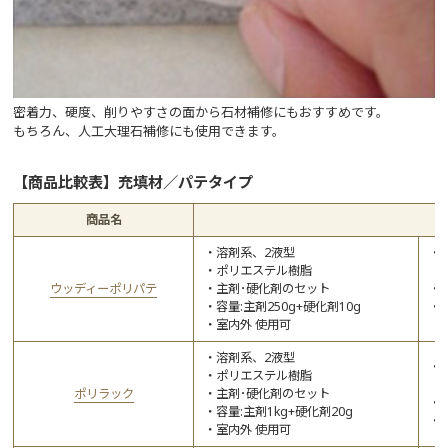
密着力、硬度、削りやすさの面から石材補修にもおすすめです。
もちろん、人工大理石補修にも使用できます。
【商品比較表】充填材／パテタイプ
商品名
溶剤系、2液型
ポリエステル樹脂
ウッディーポリパテ
主剤･硬化剤のセット
容量:主剤250g+硬化剤10g
室内外 使用可
溶剤系、2液型
ポリエステル樹脂
ポリラック
主剤･硬化剤のセット
容量:主剤1kg+硬化剤20g
室内外 使用可