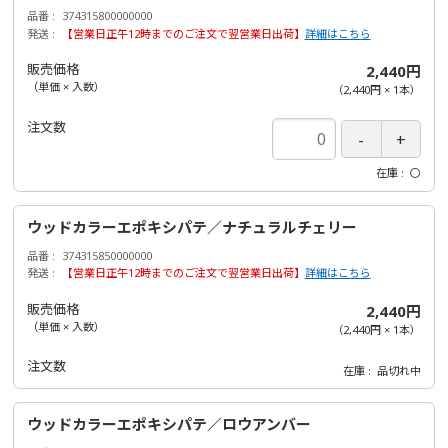
品番
374315800000000
発送
【営業日正午12時までのご注文で翌営業日出荷】
詳細はこちら
販売価格
2,440円
（単価 × 入数）
（
2,440円
×
1
本
）
注文数
在庫
〇
ウッドカラーエポキシパテ／ナチュラルチェリー
品番
374315850000000
発送
【営業日正午12時までのご注文で翌営業日出荷】
詳細はこちら
販売価格
2,440円
（単価 × 入数）
（
2,440円
×
1
本
）
注文数
在庫
品切れ中
ウッドカラーエポキシパテ／ロウアンバー