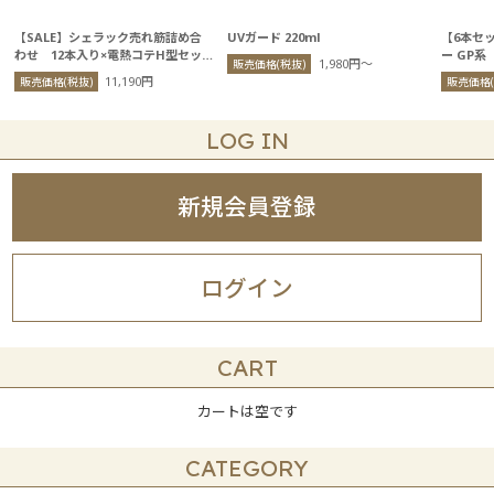
【SALE】シェラック売れ筋詰め合
UVガード 220ml
【6本セ
わせ 12本入り×電熱コテH型セッ
ー GP系
1,980円〜
販売価格(税抜)
ト
11,190円
販売価格(税抜)
販売価格(
LOG IN
新規会員登録
ログイン
CART
カートは空です
CATEGORY