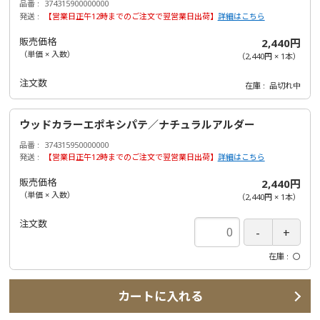
品番
374315900000000
発送
【営業日正午12時までのご注文で翌営業日出荷】
詳細はこちら
販売価格
2,440円
（単価 × 入数）
（
2,440円
×
1
本
）
注文数
在庫
品切れ中
ウッドカラーエポキシパテ／ナチュラルアルダー
品番
374315950000000
発送
【営業日正午12時までのご注文で翌営業日出荷】
詳細はこちら
販売価格
2,440円
（単価 × 入数）
（
2,440円
×
1
本
）
注文数
在庫
〇
カートに入れる