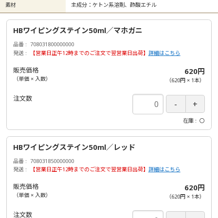
素材
主成分：ケトン系溶剤、酢酸エチル
HBワイピングステイン50ml／マホガニ
品番
708031800000000
発送
【営業日正午12時までのご注文で翌営業日出荷】
詳細はこちら
販売価格
620円
（単価 × 入数）
（
620円
×
1
本
）
注文数
在庫
〇
HBワイピングステイン50ml／レッド
品番
708031850000000
発送
【営業日正午12時までのご注文で翌営業日出荷】
詳細はこちら
販売価格
620円
（単価 × 入数）
（
620円
×
1
本
）
注文数