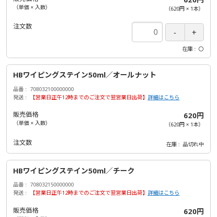
（単価 × 入数）
（
620円
×
1
本
）
注文数
在庫
〇
HBワイピングステイン50ml／オールナット
品番
708032100000000
発送
【営業日正午12時までのご注文で翌営業日出荷】
詳細はこちら
販売価格
620円
（単価 × 入数）
（
620円
×
1
本
）
注文数
在庫
品切れ中
HBワイピングステイン50ml／チーク
品番
708032150000000
発送
【営業日正午12時までのご注文で翌営業日出荷】
詳細はこちら
販売価格
620円