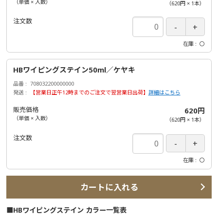
（単価 × 入数）
（
620円
×
1
本
）
注文数
在庫
〇
HBワイピングステイン50ml／ケヤキ
品番
708032200000000
発送
【営業日正午12時までのご注文で翌営業日出荷】
詳細はこちら
販売価格
620円
（単価 × 入数）
（
620円
×
1
本
）
注文数
在庫
〇
カートに入れる
■HBワイピングステイン カラー一覧表