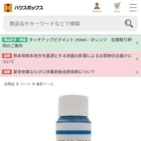
アカウント
カート
タッチアップピグメント 250ml／オレンジ 在庫限り終
商品変更・廃番
売のご案内
熊本県熊本地方を震源とする地震の影響によるお荷物のお届けに
重要
ついて
夏季休業ならびに休業前後出荷体制について
重要
全商品
ツール
着色ツール