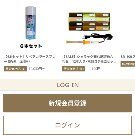
【6本セット】リペアカラースプレ
【SALE】シェラック売れ筋詰め合
BR-100
ー EW系（全9色）
わせ 12本入り×電熱コテH型セッ
販売価格(
ト
10,030円〜
11,190円
販売価格(税抜)
販売価格(税抜)
LOG IN
新規会員登録
ログイン