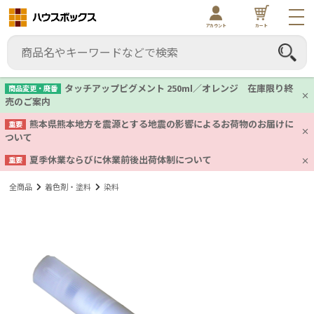
アカウント
カート
タッチアップピグメント 250ml／オレンジ 在庫限り終
商品変更・廃番
売のご案内
熊本県熊本地方を震源とする地震の影響によるお荷物のお届けに
重要
ついて
夏季休業ならびに休業前後出荷体制について
重要
全商品
着色剤・塗料
染料