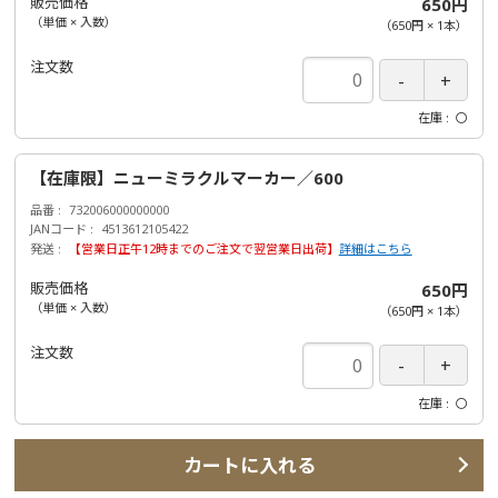
販売価格
650円
（単価 × 入数）
（
650円
×
1
本
）
注文数
在庫
〇
【在庫限】ニューミラクルマーカー／600
品番
732006000000000
JANコード
4513612105422
発送
【営業日正午12時までのご注文で翌営業日出荷】
詳細はこちら
販売価格
650円
（単価 × 入数）
（
650円
×
1
本
）
注文数
在庫
〇
カートに入れる