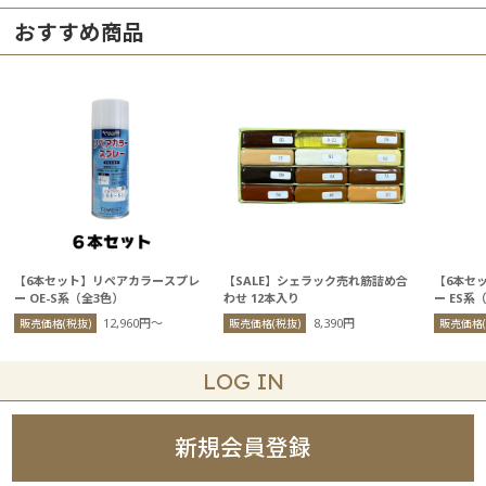
おすすめ商品
【6本セット】リペアカラースプレ
【SALE】シェラック売れ筋詰め合
【6本セ
ー OE-S系（全3色）
わせ 12本入り
ー ES系
12,960円〜
8,390円
販売価格(税抜)
販売価格(税抜)
販売価格(
LOG IN
新規会員登録