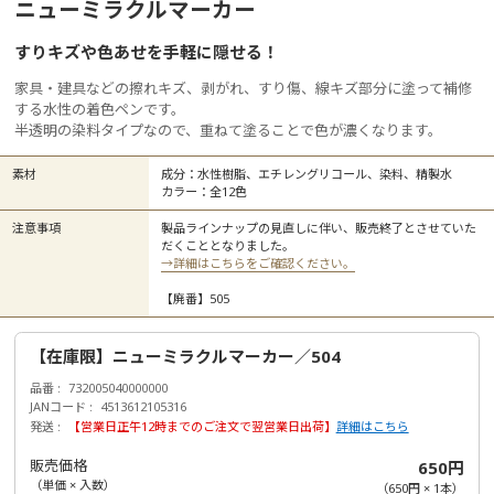
ニューミラクルマーカー
すりキズや色あせを手軽に隠せる！
家具・建具などの擦れキズ、剥がれ、すり傷、線キズ部分に塗って補修
する水性の着色ペンです。
半透明の染料タイプなので、重ねて塗ることで色が濃くなります。
素材
成分：水性樹脂、エチレングリコール、染料、精製水
カラー：全12色
注意事項
製品ラインナップの見直しに伴い、販売終了とさせていた
だくこととなりました。
→詳細はこちらをご確認ください。
【廃番】505
【在庫限】ニューミラクルマーカー／504
品番
732005040000000
JANコード
4513612105316
発送
【営業日正午12時までのご注文で翌営業日出荷】
詳細はこちら
販売価格
650円
（単価 × 入数）
（
650円
×
1
本
）