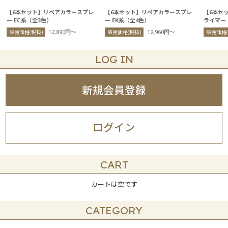
【6本セット】リペアカラースプレ
【6本セット】リペアカラースプレ
【6本セ
ー EC系（全3色）
ー EK系（全4色）
ライマー
12,890円〜
12,960円〜
販売価格(税抜)
販売価格(税抜)
販売価格(
LOG IN
新規会員登録
ログイン
CART
カートは空です
CATEGORY