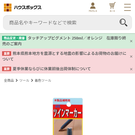
アカウント
カート
タッチアップピグメント 250ml／オレンジ 在庫限り終
商品変更・廃番
売のご案内
熊本県熊本地方を震源とする地震の影響によるお荷物のお届けに
重要
ついて
夏季休業ならびに休業前後出荷体制について
重要
全商品
ツール
着色ツール