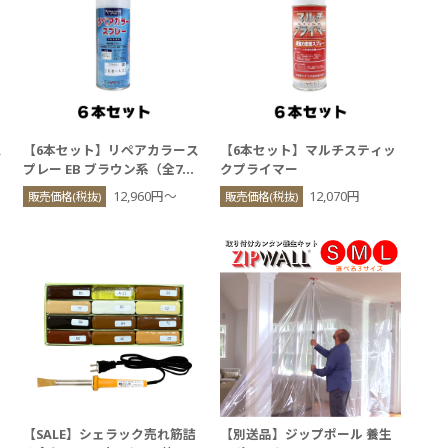
ス
【6本セット】リペアカラース
【6本セット】マルチスティッ
プレー EB ブラウン系（全7
クプライマー
色）
12,960円〜
12,070円
販売価格(税抜)
販売価格(税抜)
【SALE】シェラック売れ筋詰
【別送品】ジップポール 養生