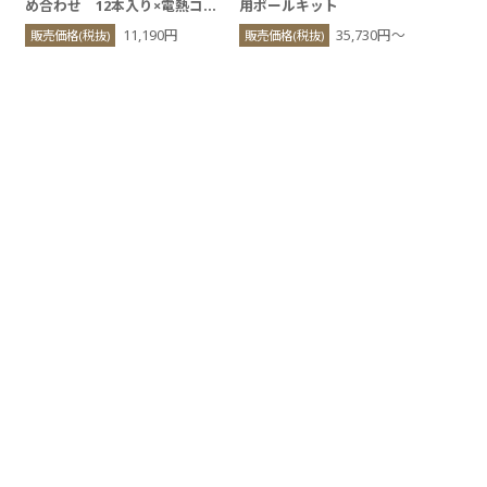
め合わせ 12本入り×電熱コテ
用ポールキット
H型セット
11,190円
35,730円〜
販売価格(税抜)
販売価格(税抜)