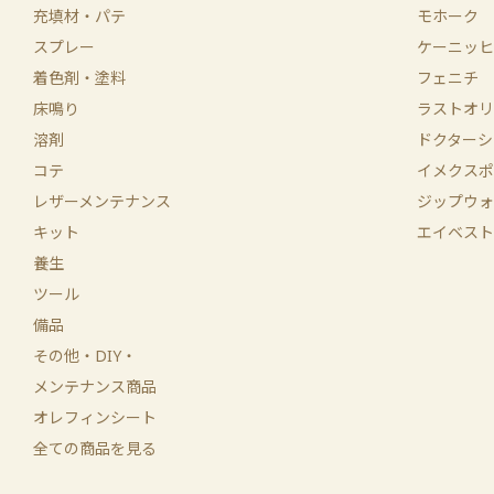
充填材・パテ
モホーク
スプレー
ケーニッヒ
着色剤・塗料
フェニチ
床鳴り
ラストオリ
溶剤
ドクターシ
コテ
イメクスポ
レザーメンテナンス
ジップウォ
キット
エイベスト
養生
ツール
備品
その他・DIY・
メンテナンス商品
オレフィンシート
全ての商品を見る