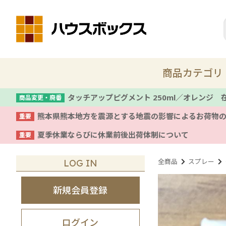
商品カテゴリ
タッチアップピグメント 250ml／オレンジ
商品変更・廃番
熊本県熊本地方を震源とする地震の影響によるお荷物
重要
新商品
夏季休業ならびに休業前後出荷体制について
重要
着色剤・塗料
全商品
スプレー
LOG IN
コテ
新規会員登録
養生
ログイン