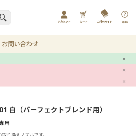
アカウント
カート
ご利用ガイド
Q&A
ログイン / マイページ
新規会員登録
お問い合わせ
プレー
剤
0001 白（パーフェクトブレンド用）
ット
専用
品
の取り換えノズルです。