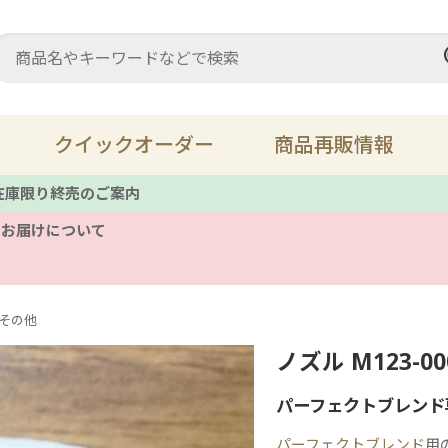
クイックオーダー
商品再販情報
 在庫限り終売のご案内
のお届けについて
充填材・パテ
ス
床鳴り
溶
その他
ノズル M123-
レザーメンテナンス
キ
パーフェクトブレンド
ツール
備
パーフェクトブレンド
用