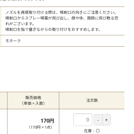
ての商品を見る
ノズルを再度取り付ける際は、噴射口の向きにご注意ください。
噴射口からスプレー噴霧が飛び出し、顔や体、周囲に飛び散る恐
れがございます。
噴射口を指で塞ぎながらの取り付けをおすすめします。
モホーク
販売価格
注文数
（単価 × 入数）
170円
（
170円
×
1
点
）
在庫
〇