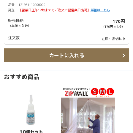
品番
121931110000000
発送
【営業日正午12時までのご注文で翌営業日出荷】
詳細はこちら
販売価格
170円
（単価 × 入数）
（
170円
×
1
枚
）
注文数
在庫
品切れ中
カートに入れる
おすすめ商品