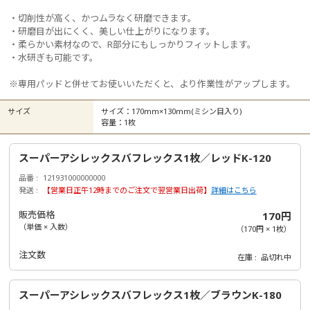
・切削性が高く、かつムラなく研磨できます。
・研磨目が出にくく、美しい仕上がりになります。
・柔らかい素材なので、R部分にもしっかりフィットします。
・水研ぎも可能です。
※専用パッドと併せてお使いいただくと、より作業性がアップします。
サイズ
サイズ：170mm×130mm(ミシン目入り)
容量：1枚
スーパーアシレックスバフレックス1枚／レッドK-120
品番
121931000000000
発送
【営業日正午12時までのご注文で翌営業日出荷】
詳細はこちら
販売価格
170円
（単価 × 入数）
（
170円
×
1
枚
）
注文数
在庫
品切れ中
スーパーアシレックスバフレックス1枚／ブラウンK-180