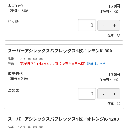
販売価格
170円
（単価 × 入数）
（
170円
×
1
枚
）
注文数
在庫
〇
スーパーアシレックスバフレックス1枚／レモンK-800
品番
121931060000000
発送
【営業日正午12時までのご注文で翌営業日出荷】
詳細はこちら
販売価格
170円
（単価 × 入数）
（
170円
×
1
枚
）
注文数
在庫
〇
スーパーアシレックスバフレックス1枚／オレンジK-1200
品番
121931070000000