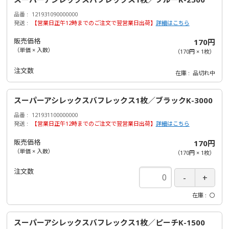
品番
121931090000000
発送
【営業日正午12時までのご注文で翌営業日出荷】
詳細はこちら
販売価格
170円
（単価 × 入数）
（
170円
×
1
枚
）
注文数
在庫
品切れ中
スーパーアシレックスバフレックス1枚／ブラックK-3000
品番
121931100000000
発送
【営業日正午12時までのご注文で翌営業日出荷】
詳細はこちら
販売価格
170円
（単価 × 入数）
（
170円
×
1
枚
）
注文数
在庫
〇
スーパーアシレックスバフレックス1枚／ピーチK-1500