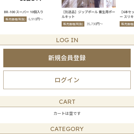
BR-100 スーパー 10個入り
【別送品】ジップポール 養生用ポー
【6本セ
ルキット
ー スリ
6,910円〜
販売価格(税抜)
35,730円〜
販売価格(税抜)
販売価格(
LOG IN
新規会員登録
ログイン
CART
カートは空です
CATEGORY