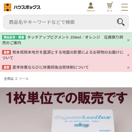
アカウント
カート
タッチアップピグメント 250ml／オレンジ 在庫限り終
商品変更・廃番
売のご案内
熊本県熊本地方を震源とする地震の影響によるお荷物のお届けに
重要
ついて
夏季休業ならびに休業前後出荷体制について
重要
全商品
ツール