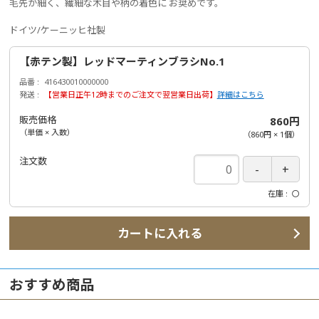
毛先が細く、繊細な木目や柄の着色に お奨めです。
ドイツ/ケーニッヒ社製
【赤テン製】レッドマーティンブラシNo.1
品番
416430010000000
発送
【営業日正午12時までのご注文で翌営業日出荷】
詳細はこちら
販売価格
860円
（単価 × 入数）
（
860円
×
1
個
）
注文数
在庫
〇
カートに入れる
おすすめ商品