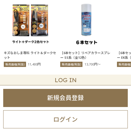
キズなおしま専科 ライト＆ダークセ
【6本セット】リペアカラースプレ
【6本セ
ット
ー SS系（全12色）
ー EK系
11,400円
13,700円〜
販売価格(税抜)
販売価格(税抜)
販売価格(
LOG IN
新規会員登録
ログイン