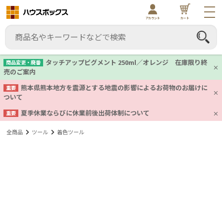
アカウント
カート
タッチアップピグメント 250ml／オレンジ 在庫限り終
商品変更・廃番
売のご案内
熊本県熊本地方を震源とする地震の影響によるお荷物のお届けに
重要
ついて
夏季休業ならびに休業前後出荷体制について
重要
全商品
ツール
着色ツール