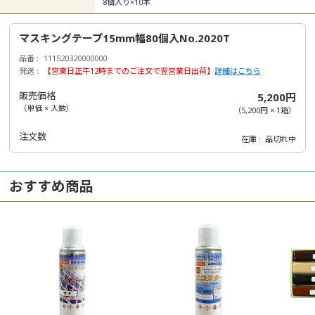
8個入り×10本
マスキングテープ15mm幅80個入No.2020T
品番
111520320000000
発送
【営業日正午12時までのご注文で翌営業日出荷】
詳細はこちら
販売価格
5,200円
（単価 × 入数）
（
5,200円
×
1
箱
）
注文数
在庫
品切れ中
おすすめ商品