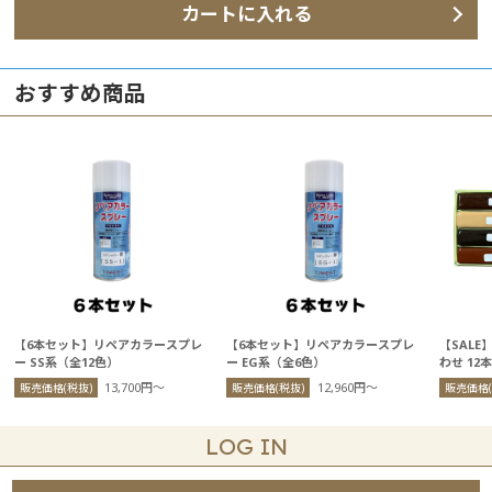
カートに入れる
おすすめ商品
【6本セット】リペアカラースプレ
【6本セット】リペアカラースプレ
【SAL
ー SS系（全12色）
ー EG系（全6色）
わせ 12
13,700円〜
12,960円〜
販売価格(税抜)
販売価格(税抜)
販売価格(
LOG IN