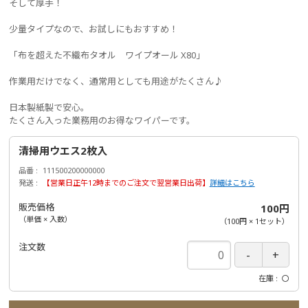
そして厚手！
少量タイプなので、お試しにもおすすめ！
「布を超えた不織布タオル ワイプオール X80」
作業用だけでなく、通常用としても用途がたくさん♪
日本製紙製で安心。
たくさん入った業務用のお得なワイパーです。
清掃用ウエス2枚入
品番
111500200000000
発送
【営業日正午12時までのご注文で翌営業日出荷】
詳細はこちら
販売価格
100円
（単価 × 入数）
（
100円
×
1
セット
）
注文数
在庫
〇