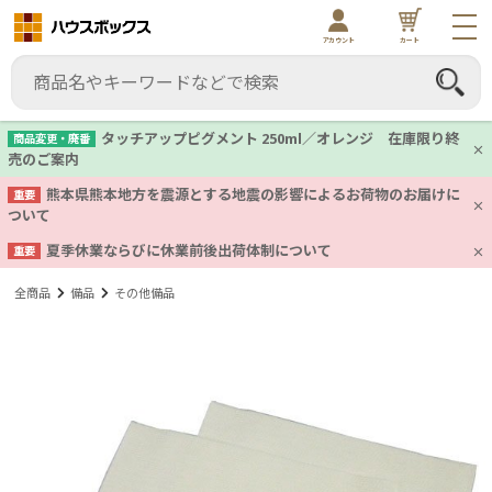
アカウント
カート
タッチアップピグメント 250ml／オレンジ 在庫限り終
商品変更・廃番
売のご案内
熊本県熊本地方を震源とする地震の影響によるお荷物のお届けに
重要
ついて
夏季休業ならびに休業前後出荷体制について
重要
全商品
備品
その他備品