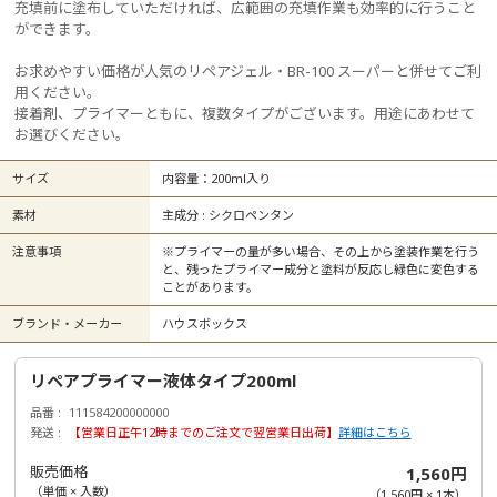
充填前に塗布していただければ、広範囲の充填作業も効率的に行うこと
ができます。
お求めやすい価格が人気のリペアジェル・BR-100 スーパーと併せてご利
用ください。
接着剤、プライマーともに、複数タイプがございます。用途にあわせて
お選びください。
サイズ
内容量：200ml入り
素材
主成分 : シクロペンタン
注意事項
※プライマーの量が多い場合、その上から塗装作業を行う
と、残ったプライマー成分と塗料が反応し緑色に変色する
ことがあります。
ブランド・メーカー
ハウスボックス
リペアプライマー液体タイプ200ml
品番
111584200000000
発送
【営業日正午12時までのご注文で翌営業日出荷】
詳細はこちら
販売価格
1,560円
（単価 × 入数）
（
1,560円
×
1
本
）