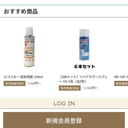
おすすめ商品
エコスター 超高隠蔽 220ml
【6本セット】リペアカラースプレ
BR-100
ー OE-S系（全3色）
1,960円〜
販売価格(税抜)
販売価格(
12,960円〜
販売価格(税抜)
LOG IN
新規会員登録