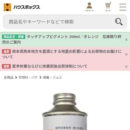
アカウント
カート
タッチアップピグメント 250ml／オレンジ 在庫限り終
商品変更・廃番
売のご案内
熊本県熊本地方を震源とする地震の影響によるお荷物のお届けに
重要
ついて
夏季休業ならびに休業前後出荷体制について
重要
全商品
充填材・パテ
接着・ジェル