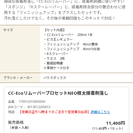
頑固な接着剤落し「CC-Ecoリムーバー」に、接着剤剥離に使いやすい
「スポンジ」「Rスクーレーパー」と、接着剤除去部分の艶合わせに使
用する「フィニッシュアップ」をプラスしたセットです。
汚れ落としだけでなく、その後の美観回復もこのキットで対応！
サイズ
【セット内容】
・CC-Ecoリムーバー 200ml 1本
・ピカ王レギュラー
・フィニュッシュアップ 45ml/艶有
・フィニュッシュアップ 45ml/5分消
・Rスクレーパー
・ウエス 2枚
・取扱説明書
※専用ケース付き
ブランド・メーカー
ハウスボックス
CC-EcoリムーバープロセットNEO根太接着剤落し
品番
770010310000000
JANコード
4513612200653
発送
【営業日正午12時までのご注文で翌営業日出荷】
詳細はこちら
販売価格
11,400円
（単価 × 入数）
（
11,400円
×
1
セット
）