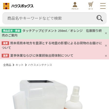
アカウント
カート
タッチアップピグメント 250ml／オレンジ 在庫限り終
商品変更・廃番
売のご案内
熊本県熊本地方を震源とする地震の影響によるお荷物のお届けに
重要
ついて
夏季休業ならびに休業前後出荷体制について
重要
全商品
キット
ハウスメンテナンス