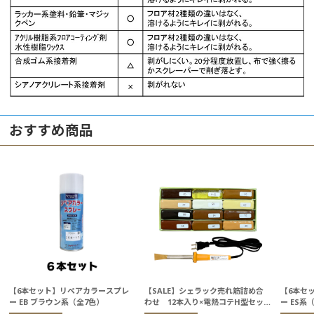
おすすめ商品
【6本セット】リペアカラースプレ
【SALE】シェラック売れ筋詰め合
【6本セ
ー EB ブラウン系（全7色）
わせ 12本入り×電熱コテH型セッ
ー ES系
ト