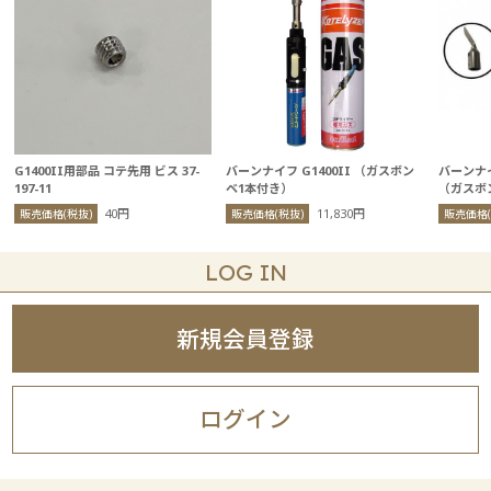
G1400II用部品 コテ先用 ビス 37-
バーンナイフ G1400II （ガスボン
バーンナイ
197-11
ベ1本付き）
（ガスボ
40円
11,830円
販売価格(税抜)
販売価格(税抜)
販売価格(
LOG IN
新規会員登録
ログイン