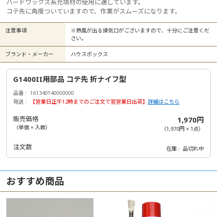
ハードワックス系充填材の使用に適しています。
コテ先に角度ついていますので、作業がスムーズになります。
注意事項
※熱風が出る排気口がございますので、十分にご注意くだ
さい。
ブランド・メーカー
ハウスボックス
G1400II用部品 コテ先 折ナイフ型
品番
161340140000000
発送
【営業日正午12時までのご注文で翌営業日出荷】
詳細はこちら
販売価格
1,970円
（単価 × 入数）
（
1,970円
×
1
点
）
注文数
在庫
品切れ中
おすすめ商品