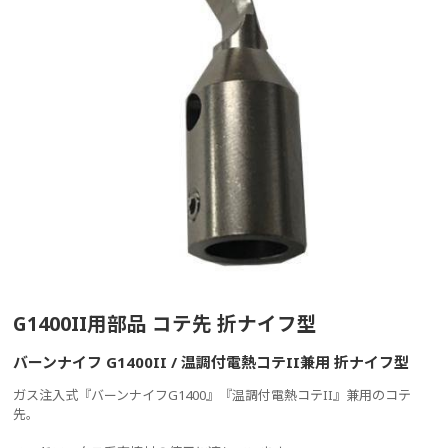
G1400II用部品 コテ先 折ナイフ型
バーンナイフ G1400II / 温調付電熱コテII兼用 折ナイフ型
ガス注入式『バーンナイフG1400』『温調付電熱コテII』兼用のコテ
先。