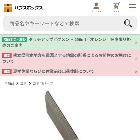
アカウント
カート
タッチアップピグメント 250ml／オレンジ 在庫限り終
商品変更・廃番
売のご案内
熊本県熊本地方を震源とする地震の影響によるお荷物のお届けに
重要
ついて
夏季休業ならびに休業前後出荷体制について
重要
全商品
コテ
コテ用パーツ