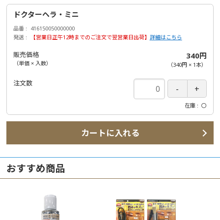
ドクターヘラ・ミニ
品番
416150050000000
発送
【営業日正午12時までのご注文で翌営業日出荷】
詳細はこちら
販売価格
340円
（単価 × 入数）
（
340円
×
1
本
）
注文数
在庫
〇
カートに入れる
おすすめ商品