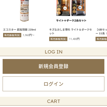
エコスター 超高隠蔽 220ml
キズなおしま専科 ライト＆ダークセ
【6本セ
ット
ー SS系
1,960円〜
販売価格(税抜)
11,400円
販売価格(税抜)
販売価格(
LOG IN
新規会員登録
ログイン
CART